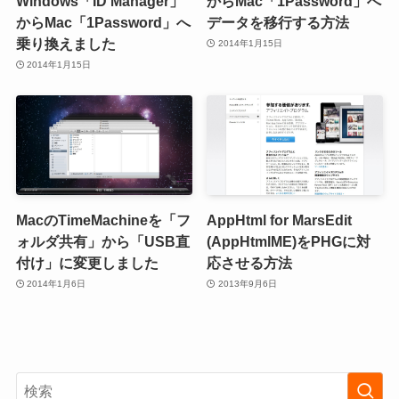
Windows「ID Manager」
からMac「1Password」へ
からMac「1Password」へ
データを移行する方法
乗り換えました
2014年1月15日
2014年1月15日
MacのTimeMachineを「フ
AppHtml for MarsEdit
ォルダ共有」から「USB直
(AppHtmlME)をPHGに対
付け」に変更しました
応させる方法
2014年1月6日
2013年9月6日