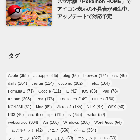
スマホ版「Pokémon HOME」で
アイコン表示の不具合が発生中、
アップデートで対応予定
タグ
(399)
(86)
(60)
(174)
(46)
Apple
aquapple
blog
browser
css
(284)
(124)
(102)
(164)
daily
design
docomo
Firefox
(71)
(111)
(42)
(63)
(78)
Formula 1
Google
IE
iOS
iPad
(203)
(176)
(149)
(138)
iPhone
iPod
iPod touch
iTunes
(61)
(69)
(135)
(87)
(58)
KONAMI
Mac
Microsoft
NHK
OSX
(40)
(87)
(118)
(755)
(59)
PS3
site
tips
tv
twitter
(304)
(100)
(200)
(64)
webservice
Wii
Windows
WordPress
(42)
(556)
(354)
しゅごキャラ！
アニメ
ゲーム
(827)
(53)
(50)
ソフトウェア
ドラえもん
ニンテンドー3DS