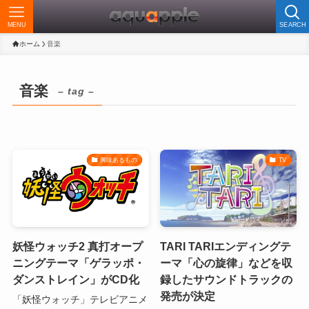
MENU
SEARCH
ホーム
音楽
音楽
– tag –
興味あるもの
TV
妖怪ウォッチ2 真打オープ
TARI TARIエンディングテ
ニングテーマ「ゲラッポ・
ーマ「心の旋律」などを収
ダンストレイン」がCD化
録したサウンドトラックの
発売が決定
「妖怪ウォッチ」テレビアニメ