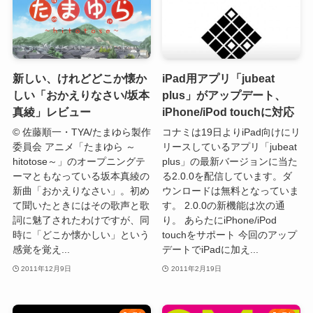
新しい、けれどどこか懐か
iPad用アプリ「jubeat
しい「おかえりなさい/坂本
plus」がアップデート、
真綾」レビュー
iPhone/iPod touchに対応
© 佐藤順一・TYA/たまゆら製作
コナミは19日よりiPad向けにリ
委員会 アニメ「たまゆら ～
リースしているアプリ「jubeat
hitotose～」のオープニングテ
plus」の最新バージョンに当た
ーマともなっている坂本真綾の
る2.0.0を配信しています。ダ
新曲「おかえりなさい」。初め
ウンロードは無料となっていま
て聞いたときにはその歌声と歌
す。 2.0.0の新機能は次の通
詞に魅了されたわけですが、同
り。 あらたにiPhone/iPod
時に「どこか懐かしい」という
touchをサポート 今回のアップ
感覚を覚え...
デートでiPadに加え...
2011年12月9日
2011年2月19日