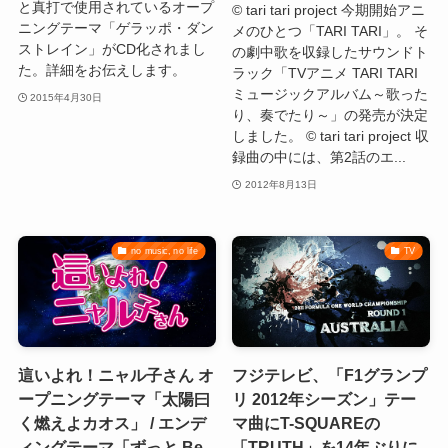
と真打で使用されているオープ
© tari tari project 今期開始アニ
ニングテーマ「ゲラッポ・ダン
メのひとつ「TARI TARI」。 そ
ストレイン」がCD化されまし
の劇中歌を収録したサウンドト
た。詳細をお伝えします。
ラック「TVアニメ TARI TARI
ミュージックアルバム～歌った
2015年4月30日
り、奏でたり～」の発売が決定
しました。 © tari tari project 収
録曲の中には、第2話のエ...
2012年8月13日
no music, no life
TV
這いよれ！ニャル子さん オ
フジテレビ、「F1グランプ
ープニングテーマ「太陽曰
リ 2012年シーズン」テー
く燃えよカオス」 / エンデ
マ曲にT-SQUAREの
ィングテーマ「ずっと Be
「TRUTH」を14年ぶりに