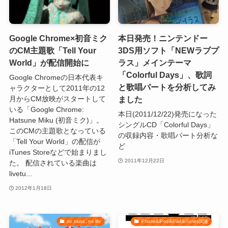
Google Chrome×初音ミク
本日発売！ニンテンドー
のCM主題歌「Tell Your
3DS用ソフト「NEWラブプ
World」が配信開始に
ラス」メインテーマ
「Colorful Days」、歌詞
Google Chromeの日本代表キ
と歌唱パートを分析してみ
ャラクターとして2011年の12
ました
月からCM放映がスタートして
いる「Google Chrome:
本日(2011/12/22)発売になった
Hatsune Miku (初音ミク)」。
シングルCD「Colorful Days」
このCMの主題歌となっている
の収録内容・歌唱パート分析な
「Tell Your World」の配信が
ど
iTunes Storeなどで始まりまし
2011年12月22日
た。 配信されている楽曲は
livetu...
2012年1月18日
no music, no life
iPhone&iPod&iPad&iTunes関連