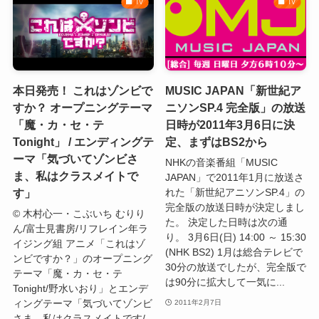
TV
TV
本日発売！ これはゾンビで
MUSIC JAPAN「新世紀ア
すか？ オープニングテーマ
ニソンSP.4 完全版」の放送
「魔・カ・セ・テ
日時が2011年3月6日に決
Tonight」 / エンディングテ
定、まずはBS2から
ーマ「気づいてゾンビさ
NHKの音楽番組「MUSIC
ま、私はクラスメイトで
JAPAN」で2011年1月に放送さ
す」
れた「新世紀アニソンSP.4」の
完全版の放送日時が決定しまし
© 木村心一・こぶいち むりり
た。 決定した日時は次の通
ん/富士見書房/リフレイン年ラ
り。 3月6日(日) 14:00 ～ 15:30
イジング組 アニメ「これはゾ
(NHK BS2) 1月は総合テレビで
ンビですか？」のオープニング
30分の放送でしたが、完全版で
テーマ「魔・カ・セ・テ
は90分に拡大して一気に...
Tonight/野水いおり」とエンデ
ィングテーマ「気づいてゾンビ
2011年2月7日
さま、私はクラスメイトです/