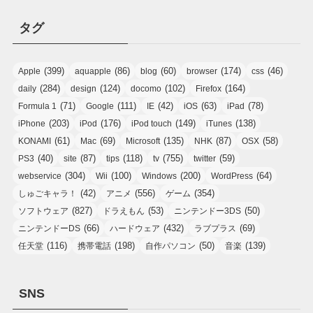
タグ
(399)
(86)
(60)
(174)
(46)
Apple
aquapple
blog
browser
css
(284)
(124)
(102)
(164)
daily
design
docomo
Firefox
(71)
(111)
(42)
(63)
(78)
Formula 1
Google
IE
iOS
iPad
(203)
(176)
(149)
(138)
iPhone
iPod
iPod touch
iTunes
(61)
(69)
(135)
(87)
(58)
KONAMI
Mac
Microsoft
NHK
OSX
(40)
(87)
(118)
(755)
(59)
PS3
site
tips
tv
twitter
(304)
(100)
(200)
(64)
webservice
Wii
Windows
WordPress
(42)
(556)
(354)
しゅごキャラ！
アニメ
ゲーム
(827)
(53)
(50)
ソフトウェア
ドラえもん
ニンテンドー3DS
(66)
(432)
(69)
ニンテンドーDS
ハードウェア
ラブプラス
(116)
(198)
(50)
(139)
任天堂
携帯電話
自作パソコン
音楽
SNS