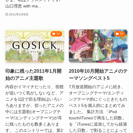
山口理恵 with ma...
2011年2月9日
TV
TV
印象に残った2011年1月開
2010年10月開始アニメのテ
始のアニメ主題歌
ーマソングベスト5
内容がイマイチだったり、視聴
7月放送開始のアニメに続き、
が追いつく気がしないなど、ア
オープニングテーマ/エンディ
ニメを1話で切る理由はいろい
ングテーマ的にぐっときたもの
ろありますが、切ったアニメの
ベスト5を個人的にまとめてみ
中には主題歌(オープニングテ
ました。 集計方法 「iPod
ーマ/エンディングテーマ)が耳
touch/iTunesで再生した回数」
に残ったものも数多くありま
を「iTunesに追加してから経過
す。 このエントリーでは、第2
した日数」で割ることによって