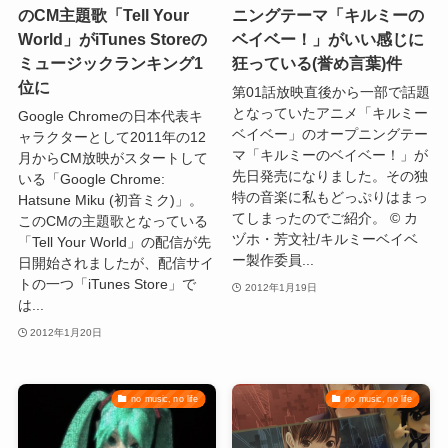
のCM主題歌「Tell Your
ニングテーマ「キルミーの
World」がiTunes Storeの
ベイベー！」がいい感じに
ミュージックランキング1
狂っている(誉め言葉)件
位に
第01話放映直後から一部で話題
となっていたアニメ「キルミー
Google Chromeの日本代表キ
ベイベー」のオープニングテー
ャラクターとして2011年の12
マ「キルミーのベイベー！」が
月からCM放映がスタートして
先日発売になりました。その独
いる「Google Chrome:
特の音楽に私もどっぷりはまっ
Hatsune Miku (初音ミク)」。
てしまったのでご紹介。 © カ
このCMの主題歌となっている
ヅホ・芳文社/キルミーベイベ
「Tell Your World」の配信が先
ー製作委員...
日開始されましたが、配信サイ
トの一つ「iTunes Store」で
2012年1月19日
は...
2012年1月20日
no music, no life
no music, no life