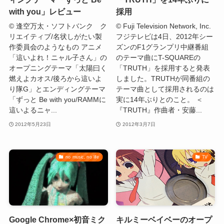
with you」レビュー
採用
© 逢空万太・ソフトバンク ク
© Fuji Television Network, Inc.
リエイティブ/名状しがたい製
フジテレビは4日、2012年シー
作委員会のようなもの アニメ
ズンのF1グランプリ中継番組
「這いよれ！ニャル子さん」の
のテーマ曲にT-SQUAREの
オープニングテーマ「太陽曰く
「TRUTH」を採用すると発表
燃えよカオス/後ろから這いよ
しました。TRUTHが同番組の
り隊G」とエンディングテーマ
テーマ曲として採用されるのは
「ずっと Be with you/RAMMに
実に14年ぶりとのこと。 ＜
這いよるニャ...
『TRUTH』作曲者・安藤...
2012年5月23日
2012年3月7日
no music, no life
TV
Google Chrome×初音ミク
キルミーベイベーのオープ