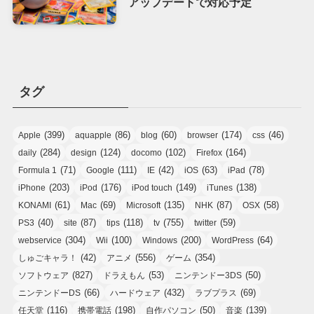
アップデートで対応予定
タグ
(399)
(86)
(60)
(174)
(46)
Apple
aquapple
blog
browser
css
(284)
(124)
(102)
(164)
daily
design
docomo
Firefox
(71)
(111)
(42)
(63)
(78)
Formula 1
Google
IE
iOS
iPad
(203)
(176)
(149)
(138)
iPhone
iPod
iPod touch
iTunes
(61)
(69)
(135)
(87)
(58)
KONAMI
Mac
Microsoft
NHK
OSX
(40)
(87)
(118)
(755)
(59)
PS3
site
tips
tv
twitter
(304)
(100)
(200)
(64)
webservice
Wii
Windows
WordPress
(42)
(556)
(354)
しゅごキャラ！
アニメ
ゲーム
(827)
(53)
(50)
ソフトウェア
ドラえもん
ニンテンドー3DS
(66)
(432)
(69)
ニンテンドーDS
ハードウェア
ラブプラス
(116)
(198)
(50)
(139)
任天堂
携帯電話
自作パソコン
音楽