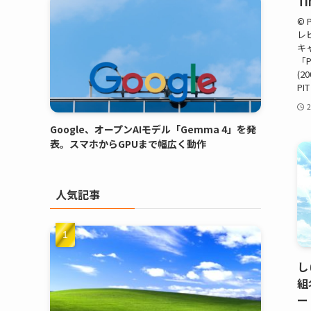
T
©
レ
キ
「P
(2
PI
Google、オープンAIモデル「Gemma 4」を発
表。スマホからGPUまで幅広く動作
人気記事
し
組
ー