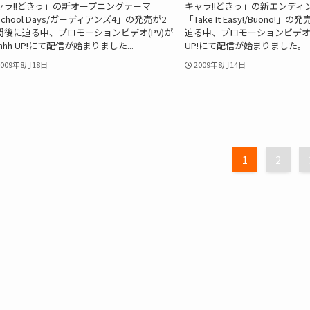
ャラ!!どきっ」の新オープニングテーマ
キャラ!!どきっ」の新エンディ
chool Days/ガーディアンズ4」の発売が2
「Take It Easy!/Buono!
間後に迫る中、プロモーションビデオ(PV)が
迫る中、プロモーションビデオ(PV
hhh UP!にて配信が始まりました...
UP!にて配信が始まりました。 「.
2009年8月18日
2009年8月14日
1
2