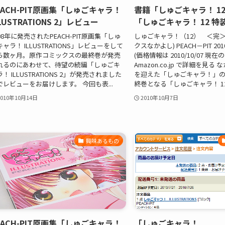
EACH-PIT原画集「しゅごキャラ！
書籍「しゅごキャラ！ 12
LLUSTRATIONS 2」レビュー
「しゅごキャラ！ 12 
08年に発売されたPEACH-PIT原画集「しゅ
しゅごキャラ！（12） ＜完＞
ャラ！ ILLUSTRATIONS」レビューをして
クスなかよし) PEACH－PIT 2010/
ら数ヶ月。原作コミックスの最終巻が発売
(価格情報は 2010/10/07 現
れるのにあわせて、待望の続編「しゅごキ
Amazon.co.jp で詳細を見る
！ ILLUSTRATIONS 2」が発売されました
を迎えた「しゅごキャラ！」
でレビューをお届けします。 今回も表...
終巻となる「しゅごキャラ！ 12」
2010年10月14日
2010年10月7日
興味あるもの
EACH-PIT原画集「しゅごキャラ！
「しゅごキャラ！