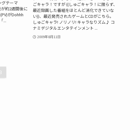
ングテーマ
ごキャラ！ですが ((しゅごキャラ！に限らず、
」の発売が約2週間後に
最近録画した番組をほとんど消化できていな
)がDohhh
い))、最近発売されたゲームとCDがこちら。
..
しゅごキャラ! ノリノリ! キャラなりズム♪ コ
ナミデジタルエンタテインメント ...
2009年8月11日
3