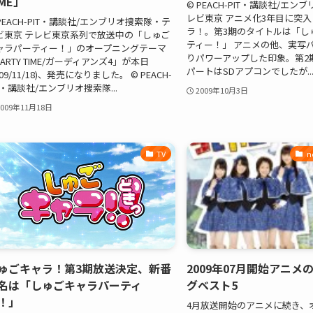
IME」
© PEACH-PIT・講談社/エ
レビ東京 アニメ化3年目に突
 PEACH-PIT・講談社/エンブリオ捜索隊・テ
ラ！。第3期のタイトルは「し
ビ東京 テレビ東京系列で放送中の「しゅご
ティー！」 アニメの他、実写
ャラパーティー！」のオープニングテーマ
りパワーアップした印象。第2
ARTY TIME/ガーディアンズ4」が本日
パートはSDアプコンでしたが..
009/11/18)、発売になりました。 © PEACH-
T・講談社/エンブリオ捜索隊...
2009年10月3日
2009年11月18日
TV
n
ゅごキャラ！第3期放送決定、新番
2009年07月開始アニメ
名は「しゅごキャラパーティ
グベスト5
！」
4月放送開始のアニメに続き、