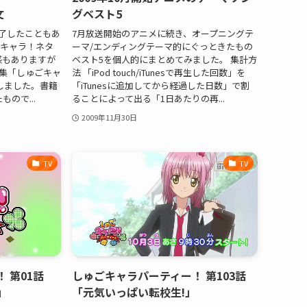
文
グベスト5
終了したこともあ
7月放送開始のアニメに続き、オープニングテ
キャラ！ネタ
ーマ/エンディングテーマ的にぐっときたもの
感もありますが
ベスト5を個人的にまとめてみました。 集計方
原画集「しゅごキャ
法 「iPod touch/iTunesで再生した回数」を
注文しました。書籍
「iTunesに追加してから経過した日数」で割
もので...
ることによって出る「1日あたりの再...
2009年11月30日
TV
TV
 第01話
しゅごキャラパーティー！ 第103話
」
「元気いっぱい転校生!」