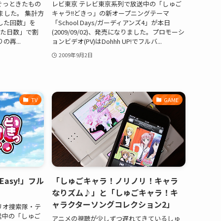
ぐっときたもの
レビ東京 テレビ東京系列で放送中の「しゅご
ました。 集計方
キャラ!!どきっ」の新オープニングテーマ
で再生した回数」を
「School Days/ガーディアンズ4」が本日
した日数」で割
(2009/09/02)、発売になりました。プロモーシ
再...
ョンビデオ(PV)はDohhh UP!でフルバ...
2009年9月2日
TV
GAME
 Easy!」フル
「しゅごキャラ！ノリノリ！キャラ
なりズム♪」と「しゅごキャラ！キ
ャラクターソングコレクション2」
ンブリオ捜索隊・テ
送中の「しゅご
アニメの視聴が少しずつ遅れてきているしゅ