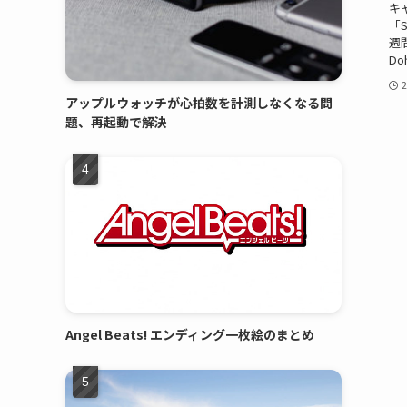
キ
「S
週
Do
アップルウォッチが心拍数を計測しなくなる問
題、再起動で解決
Angel Beats! エンディング一枚絵のまとめ