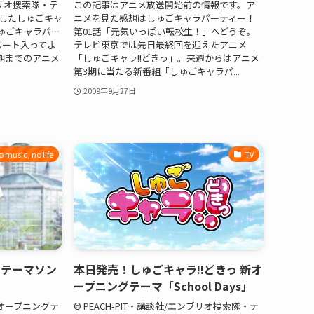
ンブリオ捜索隊・テ
この記事はアニメ放送開始前の情報です。ア
入したしゅごキャ
ニメを見た感想はしゅごキャラパーティー！
ゅごキャラパー
第01話「元気いっぱい転校生！」へどうぞ。
パート入ってよ
テレビ東京では先日最終回を迎えたアニメ
期までのアニメ
「しゅごキャラ!!どきっ」。来週からはアニメ
.
第3期に当たる新番組「しゅごキャラパ...
2009年9月27日
o music, no life
TV
のテーマソン
本日発売！しゅごキャラ!!どきっ 新オ
ープニングテーマ「School Days」
オープニングテ
© PEACH-PIT・講談社/エンブリオ捜索隊・テ