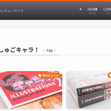
HOME
COM
&レビューサイト
ホーム
コン
しゅごキャラ！
– tag –
興味あるもの