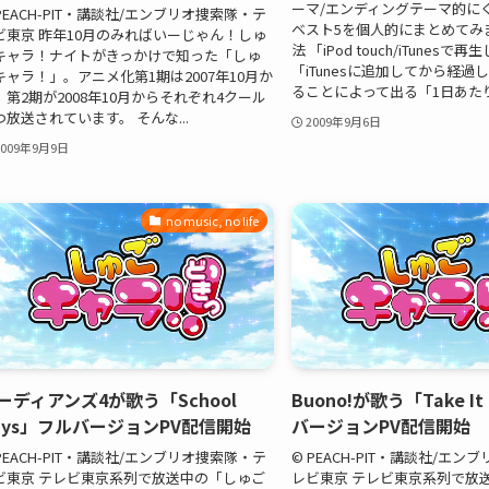
ーマ/エンディングテーマ的に
 PEACH-PIT・講談社/エンブリオ捜索隊・テ
ベスト5を個人的にまとめてみ
ビ東京 昨年10月のみればいーじゃん！しゅ
法 「iPod touch/iTunes
キャラ！ナイトがきっかけで知った「しゅ
「iTunesに追加してから経過
キャラ！」。アニメ化第1期は2007年10月か
ることによって出る「1日あたりの
、第2期が2008年10月からそれぞれ4クール
つ放送されています。 そんな...
2009年9月6日
2009年9月9日
no music, no life
ーディアンズ4が歌う「School
Buono!が歌う「Take It
ays」フルバージョンPV配信開始
バージョンPV配信開始
 PEACH-PIT・講談社/エンブリオ捜索隊・テ
© PEACH-PIT・講談社/エ
ビ東京 テレビ東京系列で放送中の「しゅご
レビ東京 テレビ東京系列で放