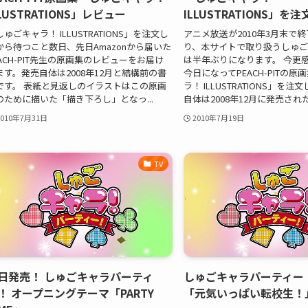
LLUSTRATIONS」レビュー
ILLUSTRATIONS」を注
ゅごキャラ！ ILLUSTRATIONS」を注文し
アニメ放送が2010年3月末で
から待つこと数日、先日Amazonから届いた
り、本サイトで取り扱うしゅご
EACH-PIT先生の原画集のレビューをお届け
は半年ぶりになります。 今更
ます。発売自体は2008年12月と結構前の書
今日になってPEACH-PITの
です。 表紙と見返しのイラストはこの原画
ラ！ ILLUSTRATIONS」を
のために描いた「描き下ろし」となっ...
自体は2008年12月に発売された
2010年7月31日
2010年7月19日
TV
日発売！ しゅごキャラパーティ
しゅごキャラパーティー！
！ オープニングテーマ「PARTY
「元気いっぱい転校生！