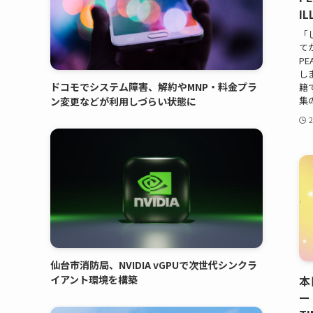
I
「し
て
P
し
ドコモでシステム障害、解約やMNP・料金プラ
籍
集
ン変更などが利用しづらい状態に
仙台市消防局、NVIDIA vGPUで次世代シンクラ
イアント環境を構築
本
ー