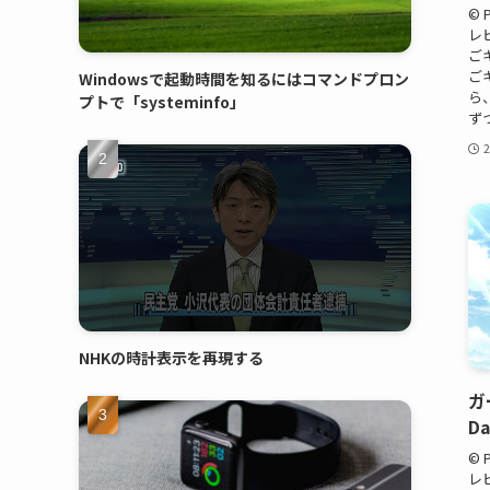
©
レ
ご
ご
Windowsで起動時間を知るにはコマンドプロン
ら
プトで「systeminfo」
ず
NHKの時計表示を再現する
ガ
D
©
レ