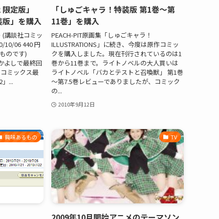
 限定版」
「しゅごキャラ！特装版 第1巻～第
特装版」を購入
11巻」を購入
 (講談社コミッ
PEACH-PIT原画集「しゅごキャラ！
10/06 440 円
ILLUSTRATIONS」に続き、今度は原作コミッ
在のものです)
クを購入しました。現在刊行されているのは1
 なかよしで最終回
巻から11巻まで。ライトノベルの大人買いは
のコミックス最
ライトノベル「バカとテストと召喚獣」 第1巻
...
～第7.5巻レビューでありましたが、コミック
の...
2010年9月12日
興味あるもの
TV
2009年10月開始アニメのテーマソン