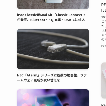
P
I
iPod Classic用Mod Kit「Classic Connect 2」
20
が発売。Bluetooth・Qi充電・USB-Cに対応
ごキ
か
さ
ャラ
の
NEC「Aterm」シリーズに複数の脆弱性、ファ
ームウェア更新か買い替えを
P