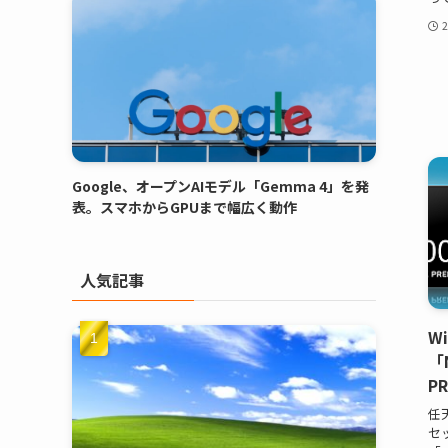
Google、オープンAIモデル「Gemma 4」を発
表。スマホからGPUまで幅広く動作
人気記事
W
「
P
任
セ