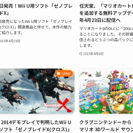
日発売！Wii U用ソフト「ゼノブレ
任天堂、「マリオカート8」
ドX」
を追加する無料アップデー
年4月23日に配信へ
日発売になったWii U用ソフト「ゼノブレイ
X(クロス)」関連商品と併せて、本作の魅力
マリオカート8のDLCに「200
ご紹介します。
ることになりました。その詳細
信されるどうぶつの森パック
2015年4月29日
します。
2015年4月6日
GAME
3 2014デモプレイで判明したWii U
クラブニンテンドーから
ソフト「ゼノブレイドX(クロス)」
マリオ 3Dワールド サ