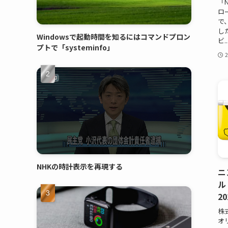
「N
ロ
で
し
Windowsで起動時間を知るにはコマンドプロン
ビ..
プトで「systeminfo」
NHKの時計表示を再現する
ニ
ル
2
株
オ