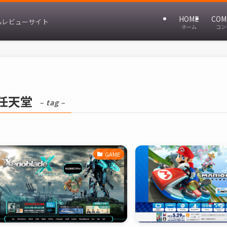
HOME
COM
&レビューサイト
ホーム
コン
任天堂
– tag –
GAME