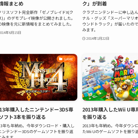
情報まとめ
ク」が到着
ノリスソフト完全新作「ゼノブレイドX(ク
クラブニンテンドーに申し込ん
ス)」のデモプレイ映像が公開されました。
ナル・グッズ「スーパーマリオ 
の映像を元に新情報をまとめてみました。
ウンドトラック」が届いたの
みます。
2014年6月15日
2014年1月22日
GAME
013年購入したニンテンドー3DS専
2013年購入したWii U
ソフト3本を振り返る
を振り返る
013年も年納め。今年ダウンロード・購入し
2013年も年納め。今年ダウン
ニンテンドー3DSのゲームソフトを振り返
たWii Uのゲームソフトを振
てみます。