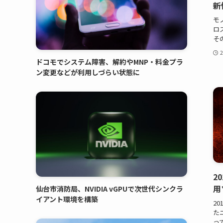
新
モ
ロ
そ
ドコモでシステム障害、解約やMNP・料金プラ
ン変更などが利用しづらい状態に
2
用
仙台市消防局、NVIDIA vGPUで次世代シンクラ
イアント環境を構築
2
た
っ