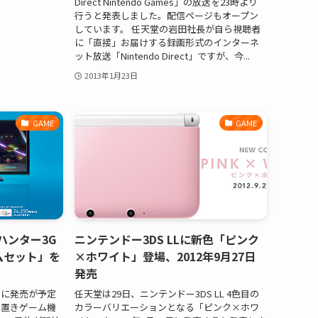
Direct Nintendo Games」の放送を23時より
行うと発表しました。配信ページもオープン
しています。 任天堂の岩田社長が自ら視聴者
に「直接」お届けする録画形式のインターネ
ット放送「Nintendo Direct」ですが、今...
2013年1月23日
GAME
GAME
ハンター3G
ニンテンドー3DS LLに新色「ピンク
ミアムセット」を
×ホワイト」登場、2012年9月27日
発売
8日に発売が予定
任天堂は29日、ニンテンドー3DS LL 4色目の
え置きゲーム機
カラーバリエーションとなる「ピンク×ホワ