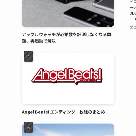
イ
ー
3
ー
アップルウォッチが心拍数を計測しなくなる問
題、再起動で解決
Angel Beats! エンディング一枚絵のまとめ