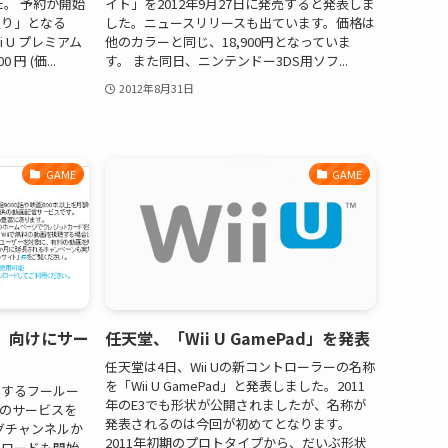
た。 予約が開始
イト」を2012年9月27日に発売すると発表しま
入り」となる
した。ニュースリリースも出ています。価格は
Wii U プレミアム
他のカラーと同じ、18,900円となっていま
 円 (価...
す。 また同日、ニンテンドー3DS用ソフ...
2012年8月31日
GAME
GAME
i」向けにサー
任天堂、「Wii U GamePad」を発表
任天堂は4日、Wii Uの新コントローラーの名称
を「Wii U GamePad」と発表しました。2011
開するフールー
年のE3でも形状が公開されましたが、名称が
luのサービスを
発表されるのは今回が初めてとなります。
グチャンネルか
2011年初期のプロトタイプから、だいぶ形状
ンロードも開始