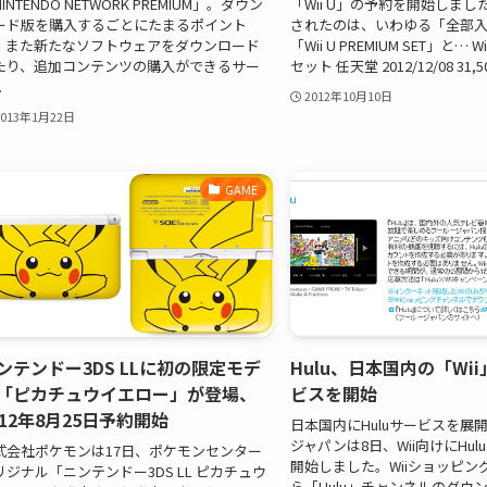
INTENDO NETWORK PREMIUM」。ダウン
「Wii U」の予約を開始しまし
ード版を購入するごとにたまるポイント
されたのは、いわゆる「全部
、また新たなソフトウェアをダウンロード
「Wii U PREMIUM SET」と… 
たり、追加コンテンツの購入ができるサー
セット 任天堂 2012/12/08 31,500
.
2012年10月10日
2013年1月22日
GAME
ンテンドー3DS LLに初の限定モデ
Hulu、日本国内の「Wi
「ピカチュウイエロー」が登場、
ビスを開始
012年8月25日予約開始
日本国内にHuluサービスを展
ジャパンは8日、Wii向けにHu
式会社ポケモンは17日、ポケモンセンター
開始しました。Wiiショッピン
リジナル「ニンテンドー3DS LL ピカチュウ
ら「Hulu」チャンネルのダウ