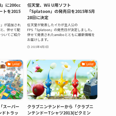
に200cc
任天堂、Wii U用ソフト
トを2015
「Splatoon」の発売日を2015年5月
28日に決定
cc」が追加され
任天堂が発表したイカが主人公の
と、併せて配
FPS「Splatoon」の発売日が決定しました。
についてご紹介
併せて発表されたamiiboとともに最新情報を
お届けします。
2015年4月3日
GAME
GAME
「スーパー
クラブニンテンドーから「クラブニ
ウンドトラッ
ンテンドーTシャツ2013(ピクミン