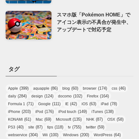
スマホ版「Pokémon HOME」で
アイコン表示の不具合が発生中、
アップデートで対応予定
タグ
(399)
(86)
(60)
(174)
(46)
Apple
aquapple
blog
browser
css
(284)
(124)
(102)
(164)
daily
design
docomo
Firefox
(71)
(111)
(42)
(63)
(78)
Formula 1
Google
IE
iOS
iPad
(203)
(176)
(149)
(138)
iPhone
iPod
iPod touch
iTunes
(61)
(69)
(135)
(87)
(58)
KONAMI
Mac
Microsoft
NHK
OSX
(40)
(87)
(118)
(755)
(59)
PS3
site
tips
tv
twitter
(304)
(100)
(200)
(64)
webservice
Wii
Windows
WordPress