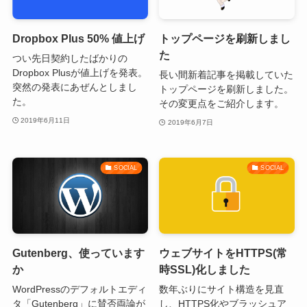
Dropbox Plus 50% 値上げ
トップページを刷新しまし
た
つい先日契約したばかりの
Dropbox Plusが値上げを発表。
長い間新着記事を掲載していた
突然の発表にあぜんとしまし
トップページを刷新しました。
た。
その変更点をご紹介します。
2019年6月11日
2019年6月7日
SOCIAL
SOCIAL
Gutenberg、使っています
ウェブサイトをHTTPS(常
か
時SSL)化しました
WordPressのデフォルトエディ
数年ぶりにサイト構造を見直
タ「Gutenberg」に賛否両論が
し、HTTPS化やブラッシュア