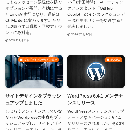
によるメッセージ誤送信を防ぐ
25日(米国時間)、AIコーディン
オプションが展開。有効にする
グアシスタント「GitHub
とEnterが改行になり、送信は
Copilot」のインタラクションデ
Ctrl+Enterに変わります。ただ
ータ利用ポリシーを更新すると
し現時点では職場・学校アカウ
発表しました。
ントのみ対応。
2026年3月30日
2026年3月31日
ウェブサイト&デザイン関連
SOCIAL
サイトデザインをブラッシ
WordPress 6.4.1 メンテナ
ュアップしました
ンスリリース
しばらくメンテナンスしていな
WordPressメンテナンスアップ
かったWordpressの中身をブラ
デートとなるバージョン6.4.1
ッシュアップし、サイトデザイ
がリリースされました。その内
ンもリニューアルしました。そ
容についてお伝えします。