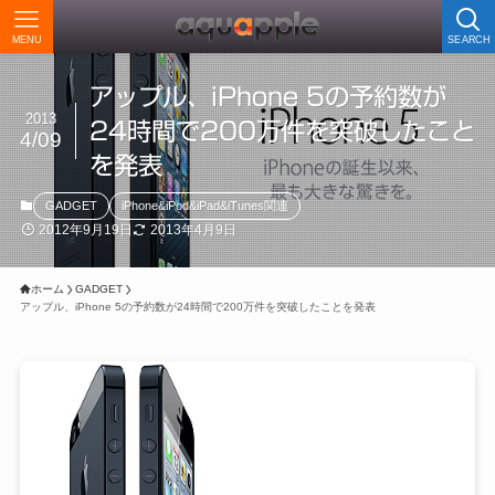
MENU
SEARCH
アップル、iPhone 5の予約数が
2013
24時間で200万件を突破したこと
4/09
を発表
GADGET
iPhone&iPod&iPad&iTunes関連
2012年9月19日
2013年4月9日
ホーム
GADGET
アップル、iPhone 5の予約数が24時間で200万件を突破したことを発表