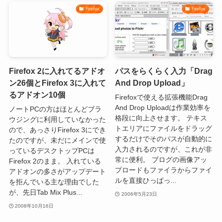
Firefox
Firefox
Firefox 2に入れてるアドオ
パスをらくらく入力「Drag
ン26個とFirefox 3に入れて
And Drop Upload」
るアドオン10個
Firefoxで使える拡張機能Drag
And Drop Uploadは作業効率を
ノートPCの方はほとんどブラ
格段に向上させます。 テキス
ウジングに利用していなかった
トエリアにファイルをドラッグ
ので、あっさりFirefox 3にでき
するだけでそのパスが自動的に
たのですが、未だにメインで使
入力されるのですが、これが非
っているデスクトップPCは
常に便利。 ブログの画像アッ
Firefox 2のまま。 入れている
プロードもファイラからファイ
アドオンの多さがアップデート
ルを直接ひっぱっ...
を拒んでいる主な理由でした
が、先日Tab Mix Plus...
2006年5月23日
2008年10月16日