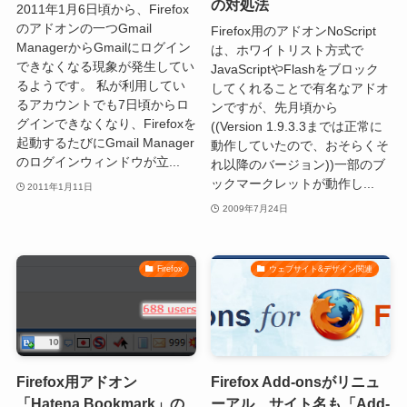
の対処法
2011年1月6日頃から、Firefox
のアドオンの一つGmail
Firefox用のアドオンNoScript
ManagerからGmailにログイン
は、ホワイトリスト方式で
できなくなる現象が発生してい
JavaScriptやFlashをブロック
るようです。 私が利用してい
してくれることで有名なアドオ
るアカウントでも7日頃からロ
ンですが、先月頃から
グインできなくなり、Firefoxを
((Version 1.9.3.3までは正常に
起動するたびにGmail Manager
動作していたので、おそらくそ
のログインウィンドウが立...
れ以降のバージョン))一部のブ
ックマークレットが動作し...
2011年1月11日
2009年7月24日
Firefox
ウェブサイト&デザイン関連
Firefox用アドオン
Firefox Add-onsがリニュ
「Hatena Bookmark」の
ーアル、サイト名も「Add-