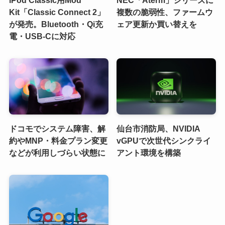
iPod Classic用Mod
NEC「Aterm」シリーズに
Kit「Classic Connect 2」
複数の脆弱性、ファームウ
が発売。Bluetooth・Qi充
ェア更新か買い替えを
電・USB-Cに対応
ドコモでシステム障害、解
仙台市消防局、NVIDIA
約やMNP・料金プラン変更
vGPUで次世代シンクライ
などが利用しづらい状態に
アント環境を構築