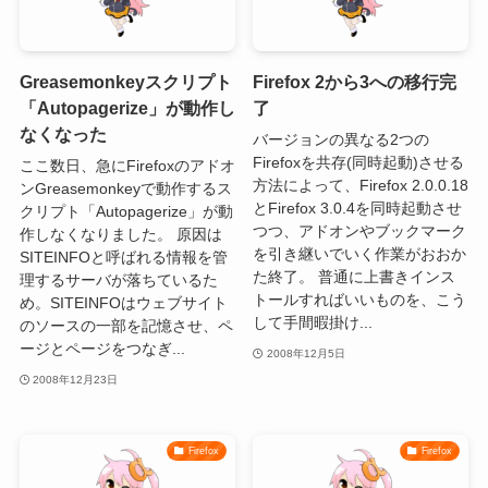
Greasemonkeyスクリプト
Firefox 2から3への移行完
「Autopagerize」が動作し
了
なくなった
バージョンの異なる2つの
Firefoxを共存(同時起動)させる
ここ数日、急にFirefoxのアドオ
方法によって、Firefox 2.0.0.18
ンGreasemonkeyで動作するス
とFirefox 3.0.4を同時起動させ
クリプト「Autopagerize」が動
つつ、アドオンやブックマーク
作しなくなりました。 原因は
を引き継いでいく作業がおおか
SITEINFOと呼ばれる情報を管
た終了。 普通に上書きインス
理するサーバが落ちているた
トールすればいいものを、こう
め。SITEINFOはウェブサイト
して手間暇掛け...
のソースの一部を記憶させ、ペ
ージとページをつなぎ...
2008年12月5日
2008年12月23日
Firefox
Firefox