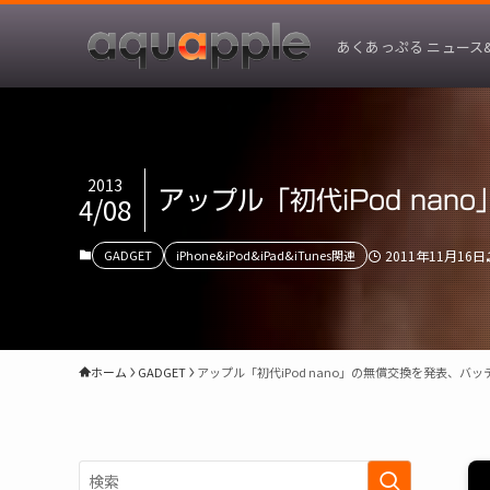
あくあっぷる ニュース
2013
アップル「初代iPod na
4/08
GADGET
iPhone&iPod&iPad&iTunes関連
2011年11月16日
ホーム
GADGET
アップル「初代iPod nano」の無償交換を発表、バ