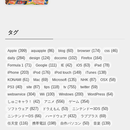
タグ
(399)
(86)
(60)
(174)
(46)
Apple
aquapple
blog
browser
css
(284)
(124)
(102)
(164)
daily
design
docomo
Firefox
(71)
(111)
(42)
(63)
(78)
Formula 1
Google
IE
iOS
iPad
(203)
(176)
(149)
(138)
iPhone
iPod
iPod touch
iTunes
(61)
(69)
(135)
(87)
(58)
KONAMI
Mac
Microsoft
NHK
OSX
(40)
(87)
(118)
(755)
(59)
PS3
site
tips
tv
twitter
(304)
(100)
(200)
(64)
webservice
Wii
Windows
WordPress
(42)
(556)
(354)
しゅごキャラ！
アニメ
ゲーム
(827)
(53)
(50)
ソフトウェア
ドラえもん
ニンテンドー3DS
(66)
(432)
(69)
ニンテンドーDS
ハードウェア
ラブプラス
(116)
(198)
(50)
(139)
任天堂
携帯電話
自作パソコン
音楽