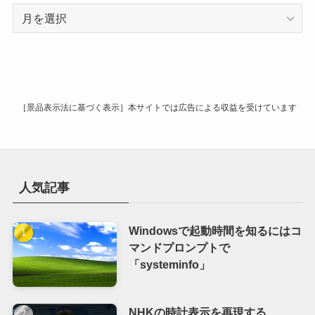
ア
ー
カ
イ
ブ
［景品表示法に基づく表示］本サイトでは広告による収益を受けています
人気記事
Windowsで起動時間を知るにはコ
マンドプロンプトで
「systeminfo」
NHKの時計表示を再現する