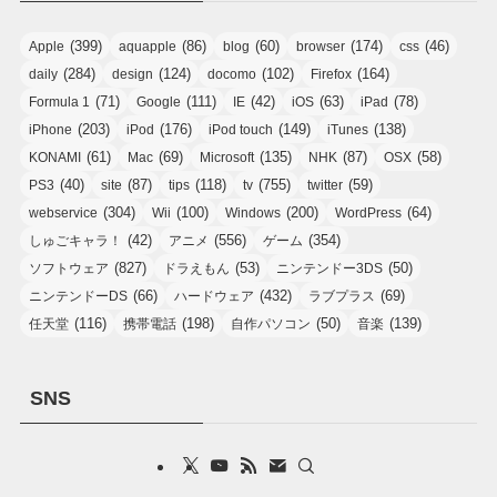
(399)
(86)
(60)
(174)
(46)
Apple
aquapple
blog
browser
css
(284)
(124)
(102)
(164)
daily
design
docomo
Firefox
(71)
(111)
(42)
(63)
(78)
Formula 1
Google
IE
iOS
iPad
(203)
(176)
(149)
(138)
iPhone
iPod
iPod touch
iTunes
(61)
(69)
(135)
(87)
(58)
KONAMI
Mac
Microsoft
NHK
OSX
(40)
(87)
(118)
(755)
(59)
PS3
site
tips
tv
twitter
(304)
(100)
(200)
(64)
webservice
Wii
Windows
WordPress
(42)
(556)
(354)
しゅごキャラ！
アニメ
ゲーム
(827)
(53)
(50)
ソフトウェア
ドラえもん
ニンテンドー3DS
(66)
(432)
(69)
ニンテンドーDS
ハードウェア
ラブプラス
(116)
(198)
(50)
(139)
任天堂
携帯電話
自作パソコン
音楽
SNS