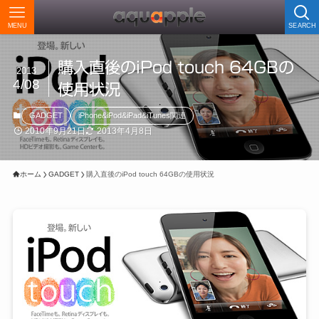
MENU
SEARCH
購入直後のiPod touch 64GBの
2013
4/08
使用状況
GADGET
iPhone&iPod&iPad&iTunes関連
2010年9月21日
2013年4月8日
ホーム
GADGET
購入直後のiPod touch 64GBの使用状況