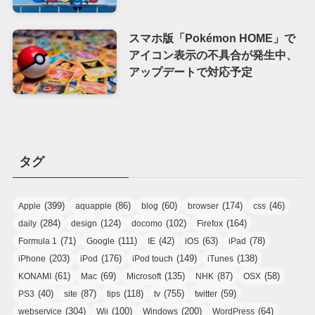
スマホ版「Pokémon HOME」で
アイコン表示の不具合が発生中、
アップデートで対応予定
タグ
(399)
(86)
(60)
(174)
(46)
Apple
aquapple
blog
browser
css
(284)
(124)
(102)
(164)
daily
design
docomo
Firefox
(71)
(111)
(42)
(63)
(78)
Formula 1
Google
IE
iOS
iPad
(203)
(176)
(149)
(138)
iPhone
iPod
iPod touch
iTunes
(61)
(69)
(135)
(87)
(58)
KONAMI
Mac
Microsoft
NHK
OSX
(40)
(87)
(118)
(755)
(59)
PS3
site
tips
tv
twitter
(304)
(100)
(200)
(64)
webservice
Wii
Windows
WordPress