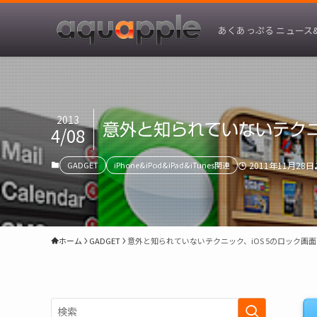
あくあっぷる ニュース
2013
意外と知られていないテクニ
4/08
GADGET
iPhone&iPod&iPad&iTunes関連
2011年11月28日
ホーム
GADGET
意外と知られていないテクニック、iOS 5のロック画