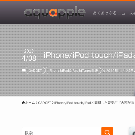
あくあっぷる ニュース
2013
iPhone/iPod tou
4/08
GADGET
iPhone&iPod&iPad&iTunes関連
2010年11月24日
ホーム
GADGET
iPhone/iPod touch/iPadと同期した音楽が「