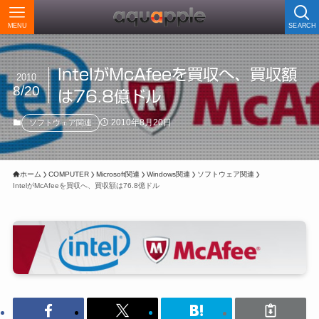
MENU
SEARCH
IntelがMcAfeeを買収へ、買収額
2010
8/20
は76.8億ドル
2010年8月20日
ソフトウェア関連
ホーム
COMPUTER
Microsoft関連
Windows関連
ソフトウェア関連
IntelがMcAfeeを買収へ、買収額は76.8億ドル