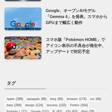
Google、オープンAIモデル
「Gemma 4」を発表。スマホから
GPUまで幅広く動作
スマホ版「Pokémon HOME」で
アイコン表示の不具合が発生中、
アップデートで対応予定
タグ
(399)
(86)
(60)
(174)
(46)
Apple
aquapple
blog
browser
css
(284)
(124)
(102)
(164)
daily
design
docomo
Firefox
(71)
(111)
(42)
(63)
(78)
Formula 1
Google
IE
iOS
iPad