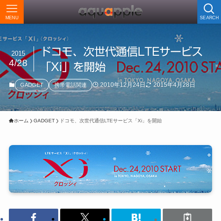
MENU
SEARCH
ドコモ、次世代通信LTEサービス
2015
4/28
「Xi」を開始
2010年12月24日
2015年4月28日
GADGET
携帯電話関連
ホーム
GADGET
ドコモ、次世代通信LTEサービス「Xi」を開始