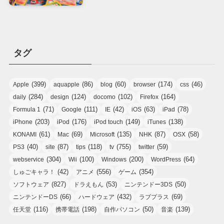
タグ
(399)
(86)
(60)
(174)
(46)
Apple
aquapple
blog
browser
css
(284)
(124)
(102)
(164)
daily
design
docomo
Firefox
(71)
(111)
(42)
(63)
(78)
Formula 1
Google
IE
iOS
iPad
(203)
(176)
(149)
(138)
iPhone
iPod
iPod touch
iTunes
(61)
(69)
(135)
(87)
(58)
KONAMI
Mac
Microsoft
NHK
OSX
(40)
(87)
(118)
(755)
(59)
PS3
site
tips
tv
twitter
(304)
(100)
(200)
(64)
webservice
Wii
Windows
WordPress
(42)
(556)
(354)
しゅごキャラ！
アニメ
ゲーム
(827)
(53)
(50)
ソフトウェア
ドラえもん
ニンテンドー3DS
(66)
(432)
(69)
ニンテンドーDS
ハードウェア
ラブプラス
(116)
(198)
(50)
(139)
任天堂
携帯電話
自作パソコン
音楽