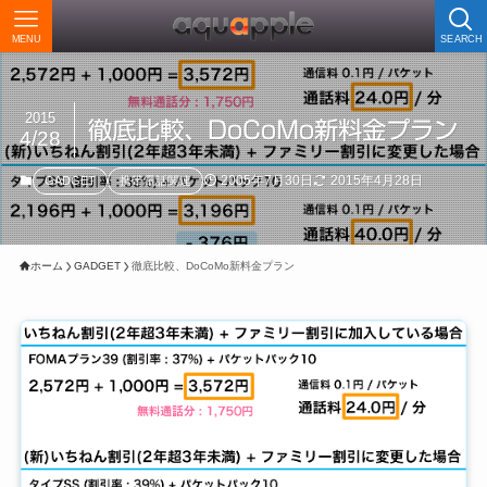
MENU
SEARCH
2015
徹底比較、DoCoMo新料金プラン
4/28
2005年7月30日
2015年4月28日
GADGET
携帯電話関連
ホーム
GADGET
徹底比較、DoCoMo新料金プラン