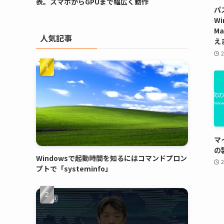
表。スマホからGPUまで幅広く動作
パ
Wi
M
人気記事
え
マ
の
Windowsで起動時間を知るにはコマンドプロン
プトで「systeminfo」