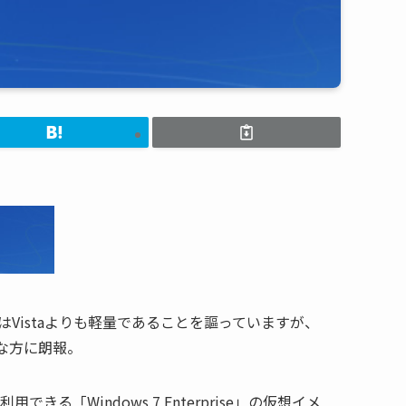
。7はVistaよりも軽量であることを謳っていますが、
な方に朗報。
利用できる「Windows 7 Enterprise」の仮想イメ