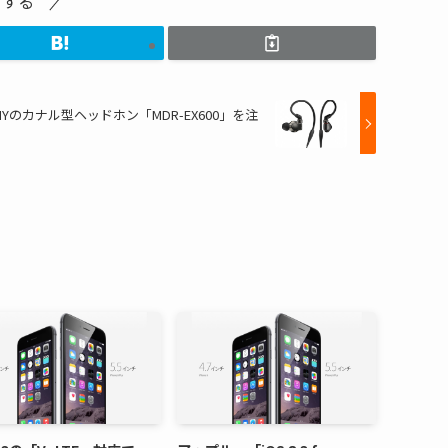
アする
NYのカナル型ヘッドホン「MDR-EX600」を注