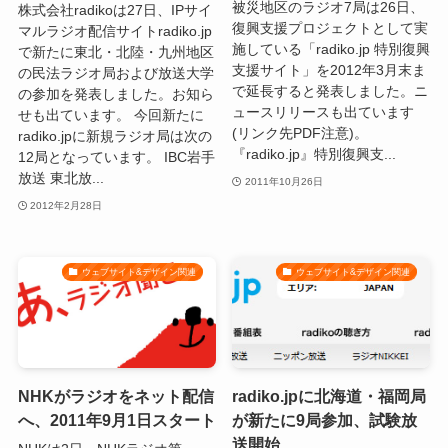
被災地区のラジオ7局は26日、
株式会社radikoは27日、IPサイ
復興支援プロジェクトとして実
マルラジオ配信サイトradiko.jp
施している「radiko.jp 特別復興
で新たに東北・北陸・九州地区
支援サイト」を2012年3月末ま
の民法ラジオ局および放送大学
で延長すると発表しました。ニ
の参加を発表しました。お知ら
ュースリリースも出ています
せも出ています。 今回新たに
(リンク先PDF注意)。
radiko.jpに新規ラジオ局は次の
『radiko.jp』特別復興支...
12局となっています。 IBC岩手
放送 東北放...
2011年10月26日
2012年2月28日
ウェブサイト&デザイン関連
ウェブサイト&デザイン関連
NHKがラジオをネット配信
radiko.jpに北海道・福岡局
へ、2011年9月1日スタート
が新たに9局参加、試験放
送開始