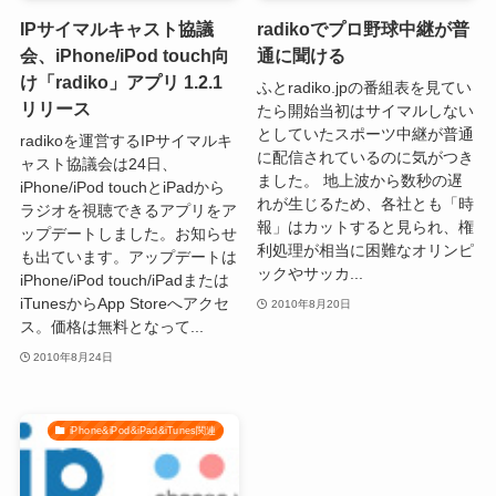
IPサイマルキャスト協議
radikoでプロ野球中継が普
会、iPhone/iPod touch向
通に聞ける
け「radiko」アプリ 1.2.1
ふとradiko.jpの番組表を見てい
リリース
たら開始当初はサイマルしない
としていたスポーツ中継が普通
radikoを運営するIPサイマルキ
に配信されているのに気がつき
ャスト協議会は24日、
ました。 地上波から数秒の遅
iPhone/iPod touchとiPadから
れが生じるため、各社とも「時
ラジオを視聴できるアプリをア
報」はカットすると見られ、権
ップデートしました。お知らせ
利処理が相当に困難なオリンピ
も出ています。アップデートは
ックやサッカ...
iPhone/iPod touch/iPadまたは
iTunesからApp Storeへアクセ
2010年8月20日
ス。価格は無料となって...
2010年8月24日
iPhone&iPod&iPad&iTunes関連