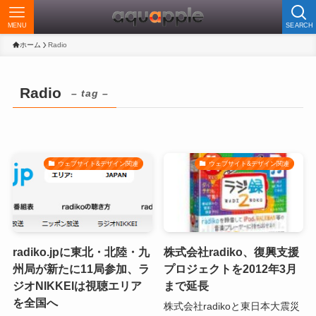
MENU
SEARCH
ホーム
Radio
Radio
– tag –
ウェブサイト&デザイン関連
ウェブサイト&デザイン関連
radiko.jpに東北・北陸・九
株式会社radiko、復興支援
州局が新たに11局参加、ラ
プロジェクトを2012年3月
ジオNIKKEIは視聴エリア
まで延長
を全国へ
株式会社radikoと東日本大震災