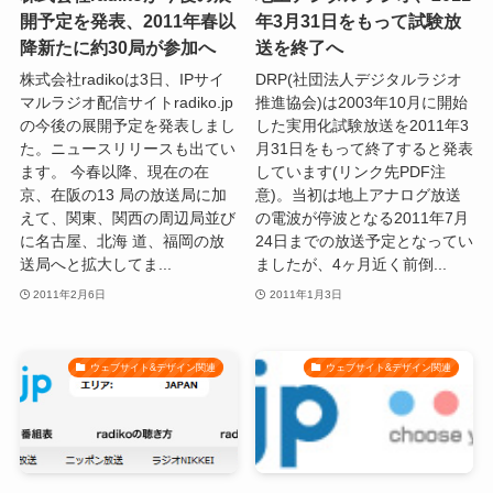
開予定を発表、2011年春以
年3月31日をもって試験放
降新たに約30局が参加へ
送を終了へ
株式会社radikoは3日、IPサイ
DRP(社団法人デジタルラジオ
マルラジオ配信サイトradiko.jp
推進協会)は2003年10月に開始
の今後の展開予定を発表しまし
した実用化試験放送を2011年3
た。ニュースリリースも出てい
月31日をもって終了すると発表
ます。 今春以降、現在の在
しています(リンク先PDF注
京、在阪の13 局の放送局に加
意)。当初は地上アナログ放送
えて、関東、関西の周辺局並び
の電波が停波となる2011年7月
に名古屋、北海 道、福岡の放
24日までの放送予定となってい
送局へと拡大してま...
ましたが、4ヶ月近く前倒...
2011年2月6日
2011年1月3日
ウェブサイト&デザイン関連
ウェブサイト&デザイン関連