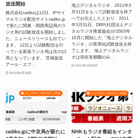
放送開始
地上デジタルラジオ、2011年3
月31日をもって試験放送を終了
株式会社radikoは12日、IPサイ
へでお伝えしたとおり、2011
マルラジオ配信サイトradiko.jp
年3月31日、DRP(社団法人デジ
で新たに関東・関西周辺局のラ
タルラジオ推進協会)が2003年
ジオ局の試験放送を開始しまし
10月に開始した「地上デジタル
た。ニュースリリースも出てい
ラジオ」の実用化試験放送を終
ます。 12日より試験配信を行
了します。 地上デジタルラジ
っている新規ラジオ局は次の12
オは現在首都圏のみ...
局となっています。 茨城放送
アール・エフ...
2011年3月31日
2011年4月18日
ウェブサイト&デザイン関連
ウェブサイト&デザイン関連
radiko.jpに中京局が新たに
NHKもラジオ番組をインタ