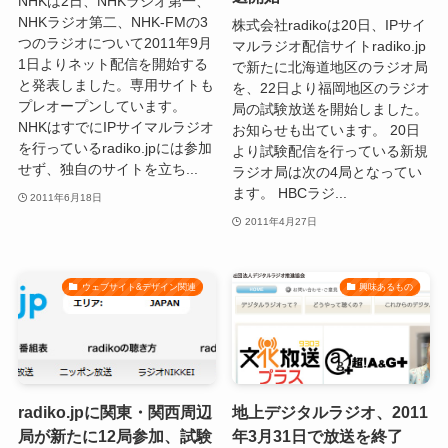
NHKは2日、NHKラジオ第一、
NHKラジオ第二、NHK-FMの3
株式会社radikoは20日、IPサイ
つのラジオについて2011年9月
マルラジオ配信サイトradiko.jp
1日よりネット配信を開始する
で新たに北海道地区のラジオ局
と発表しました。専用サイトも
を、22日より福岡地区のラジオ
プレオープンしています。
局の試験放送を開始しました。
NHKはすでにIPサイマルラジオ
お知らせも出ています。 20日
を行っているradiko.jpには参加
より試験配信を行っている新規
せず、独自のサイトを立ち...
ラジオ局は次の4局となってい
ます。 HBCラジ...
2011年6月18日
2011年4月27日
ウェブサイト&デザイン関連
興味あるもの
radiko.jpに関東・関西周辺
地上デジタルラジオ、2011
局が新たに12局参加、試験
年3月31日で放送を終了