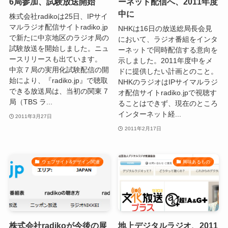
6局参加、試験放送開始
ーネット配信へ、2011年度
中に
株式会社radikoは25日、IPサイ
マルラジオ配信サイトradiko.jp
NHKは16日の放送総局長会見
で新たに中京地区のラジオ局の
において、ラジオ番組をインタ
試験放送を開始しました。ニュ
ーネットで同時配信する意向を
ースリリースも出ています。
示しました。2011年度中をメ
中京７局の実用化試験配信の開
ドに提供したい計画とのこと。
始により、『radiko.jp』で聴取
NHKのラジオはIPサイマルラジ
できる放送局は、当初の関東 7
オ配信サイトradiko.jpで視聴す
局（TBS ラ...
ることはできず、現在のところ
インターネット経...
2011年3月27日
2011年2月17日
ウェブサイト&デザイン関連
興味あるもの
株式会社radikoが今後の展
地上デジタルラジオ、2011