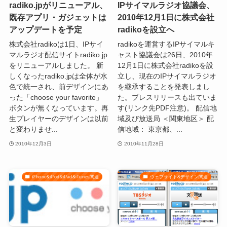
radiko.jpがリニューアル、
IPサイマルラジオ協議会、
既存アプリ・ガジェットは
2010年12月1日に株式会社
アップデートを予定
radikoを設立へ
株式会社radikoは1日、IPサイ
radikoを運営するIPサイマルキ
マルラジオ配信サイトradiko.jp
ャスト協議会は26日、2010年
をリニューアルしました。 新
12月1日に株式会社radikoを設
しくなったradiko.jpは全体が水
立し、現在のIPサイマルラジオ
色で統一され、前デザインにあ
を継承することを発表しまし
った「choose your favorite」
た。プレスリリースも出ていま
ボタンが無くなっています。再
す(リンク先PDF注意)。 配信地
生プレイヤーのデザインは以前
域及び放送局 ＜関東地区＞ 配
と変わりませ...
信地域： 東京都、...
2010年12月3日
2010年11月28日
iPhone&iPod&iPad&iTunes関連
ウェブサイト&デザイン関連