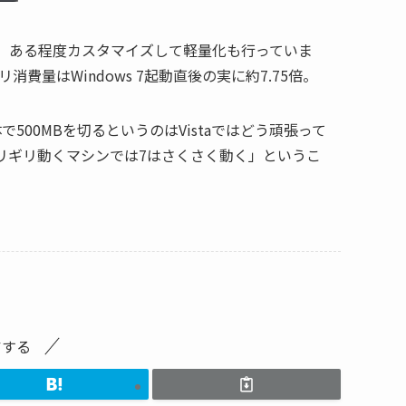
使用量。ある程度カスタマイズして軽量化も行っていま
費量はWindows 7起動直後の実に約7.75倍。
00MBを切るというのはVistaではどう頑張って
ギリギリ動くマシンでは7はさくさく動く」というこ
アする