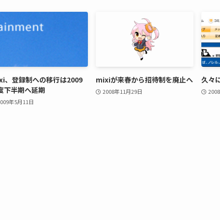
ixi、登録制への移行は2009
mixiが来春から招待制を廃止へ
久々に
度下半期へ延期
2008年11月29日
200
2009年5月11日