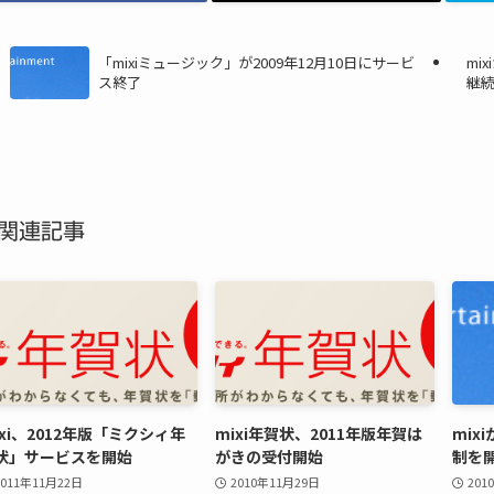
「mixiミュージック」が2009年12月10日にサービ
mi
ス終了
継
関連記事
ixi、2012年版「ミクシィ年
mixi年賀状、2011年版年賀は
mix
状」サービスを開始
がきの受付開始
制を
2011年11月22日
2010年11月29日
201