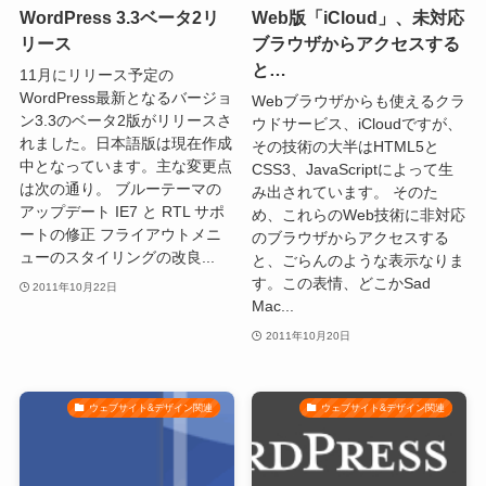
WordPress 3.3ベータ2リ
Web版「iCloud」、未対応
リース
ブラウザからアクセスする
と…
11月にリリース予定の
WordPress最新となるバージョ
Webブラウザからも使えるクラ
ン3.3のベータ2版がリリースさ
ウドサービス、iCloudですが、
れました。日本語版は現在作成
その技術の大半はHTML5と
中となっています。主な変更点
CSS3、JavaScriptによって生
は次の通り。 ブルーテーマの
み出されています。 そのた
アップデート IE7 と RTL サポ
め、これらのWeb技術に非対応
ートの修正 フライアウトメニ
のブラウザからアクセスする
ューのスタイリングの改良...
と、ごらんのような表示なりま
す。この表情、どこかSad
2011年10月22日
Mac...
2011年10月20日
ウェブサイト&デザイン関連
ウェブサイト&デザイン関連