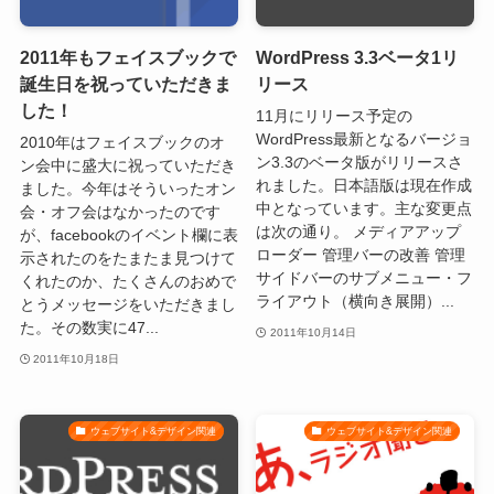
2011年もフェイスブックで
WordPress 3.3ベータ1リ
誕生日を祝っていただきま
リース
した！
11月にリリース予定の
WordPress最新となるバージョ
2010年はフェイスブックのオ
ン3.3のベータ版がリリースさ
ン会中に盛大に祝っていただき
れました。日本語版は現在作成
ました。今年はそういったオン
中となっています。主な変更点
会・オフ会はなかったのです
は次の通り。 メディアアップ
が、facebookのイベント欄に表
ローダー 管理バーの改善 管理
示されたのをたまたま見つけて
サイドバーのサブメニュー・フ
くれたのか、たくさんのおめで
ライアウト（横向き展開）...
とうメッセージをいただきまし
た。その数実に47...
2011年10月14日
2011年10月18日
ウェブサイト&デザイン関連
ウェブサイト&デザイン関連