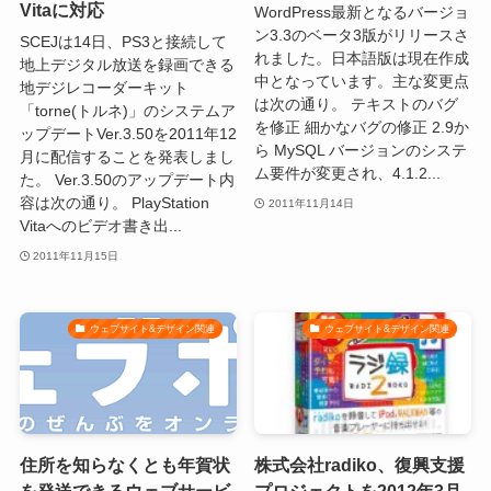
Vitaに対応
WordPress最新となるバージョ
ン3.3のベータ3版がリリースさ
SCEJは14日、PS3と接続して
れました。日本語版は現在作成
地上デジタル放送を録画できる
中となっています。主な変更点
地デジレコーダーキット
は次の通り。 テキストのバグ
「torne(トルネ)」のシステムア
を修正 細かなバグの修正 2.9か
ップデートVer.3.50を2011年12
ら MySQL バージョンのシステ
月に配信することを発表しまし
ム要件が変更され、4.1.2...
た。 Ver.3.50のアップデート内
容は次の通り。 PlayStation
2011年11月14日
Vitaへのビデオ書き出...
2011年11月15日
ウェブサイト&デザイン関連
ウェブサイト&デザイン関連
住所を知らなくとも年賀状
株式会社radiko、復興支援