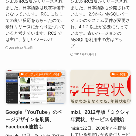
ン3.3のRC2版がリリースされ
ン3.3のRC1版がリリースされ
ました。日本語版は現在準備中
ました。日本語版も公開されて
となっています。 RC1 に対し
います。 2.9から MySQL バー
ての良い反応をもらったので、
ジョンのシステム要件が変更さ
最終リリースにかなり近づいて
れ、4.1.2 以上が必要になって
いると考えています。RC2 で
います。古いバージョンの
は主に、新しいツールバ...
MySQLを利用中の方はアッ
プ...
2011年12月10日
2011年12月6日
ウェブサイト&デザイン関連
mixi関連
Google「YouTube」のペ
mixi、2012年版「ミクシィ
ージデザインを刷新、
年賀状」サービスを開始
Facebook連携も
mixiは22日、2008年から開始
している年賀はがき送付サービ
Googleは2日、YouTubeのペー