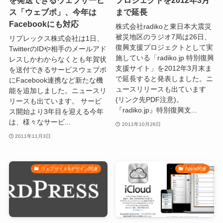
を発送できるウェブサービ
プロジェクトを2012年3月
ス「ウェブポ」、今年は
まで延長
Facebookにも対応
株式会社radikoと東日本大震災
被災地区のラジオ7局は26日、
リプレックス株式会社は1日、
復興支援プロジェクトとして実
TwitterのIDや相手のメールアド
施している「radiko.jp 特別復興
レスしかわからなくとも年賀状
支援サイト」を2012年3月末ま
を送付できるサービスウェブポ
で延長すると発表しました。ニ
にFacebook連携など新たな機
ュースリリースも出ています
能を追加しました。ニュースリ
(リンク先PDF注意)。
リースも出ています。 サービ
『radiko.jp』特別復興支...
ス開始より3年目を迎える今年
は、様々なサービ...
2011年10月26日
2011年11月3日
ウェブサイト&デザイン関連
Apple関連