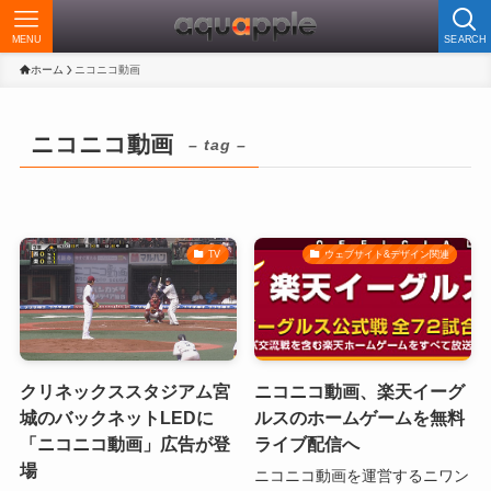
MENU
SEARCH
ホーム
ニコニコ動画
ニコニコ動画
– tag –
TV
ウェブサイト&デザイン関連
クリネックススタジアム宮
ニコニコ動画、楽天イーグ
城のバックネットLEDに
ルスのホームゲームを無料
「ニコニコ動画」広告が登
ライブ配信へ
場
ニコニコ動画を運営するニワン