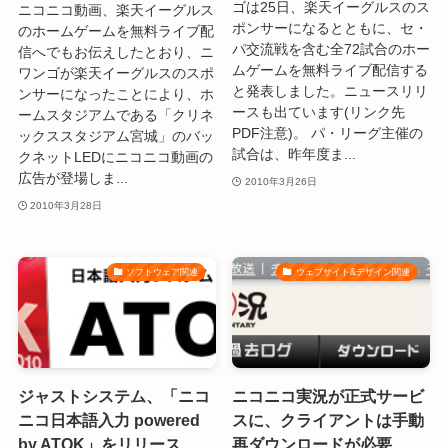
ゴは25日、楽天イーグルスのス
ニコニコ動画、楽天イーグルス
ポンサーになるとともに、セ・
のホームゲームを無料ライブ配
パ交流戦を含む全72試合のホー
信へでもお伝えしたとおり、ニ
ムゲームを無料ライブ配信する
ワンゴが楽天イーグルスのスポ
と発表しました。ニュースリリ
ンサーになったことにより、ホ
ースも出ています(リンク先
ームスタジアムである「クリネ
PDF注意)。 パ・リーグ主催の
ックススタジアム宮城」のバッ
試合は、昨年度ま...
クネットLEDにニコニコ動画の
広告が登場しま...
2010年3月26日
2010年3月28日
ソフトウェア関連
ウェブサイト&デザイン関連
ジャストシステム、「ニコ
ニコニコ実況が正式サービ
ニコ日本語入力 powered
スに、クライアントは手動
by ATOK」をリリース
再ダウンロードが必要