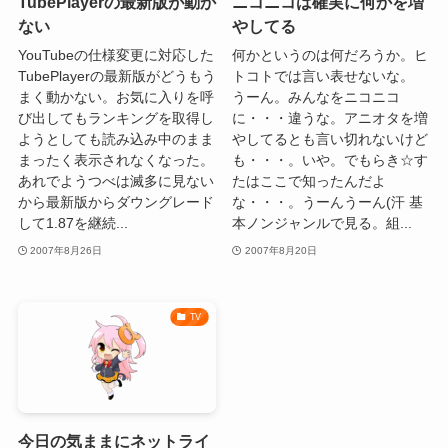
TubePlayerの最新版が動か
ニコニコは確実に何かを増
ない
やしてる
YouTubeの仕様変更に対応した
何かというのは何だろうか。ヒ
TubePlayerの最新版がどうもう
トコトでは言い表せないな。
まく動かない。お気に入りを呼
うーん。みんなをニコニコ
び出してもランキングを取得し
に・・・違うな。アニオタを増
ようとしても読み込み中のまま
やしてるとも言い切れないけど
まったく表示されなくなった。
も・・・。いや。でもらき☆す
あれでようつべは滅多に見ない
たはここで知ったんだよ
から最新版からダウングレード
な・・・。うーんうーん(汗 基
して1.87を継続...
本ノンジャンルで見る。組...
2007年8月26日
2007年8月20日
TV
今日の気ままにネットライ