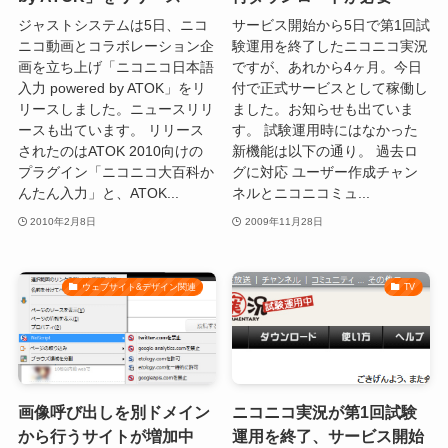
ジャストシステムは5日、ニコ
サービス開始から5日で第1回試
ニコ動画とコラボレーション企
験運用を終了したニコニコ実況
画を立ち上げ「ニコニコ日本語
ですが、あれから4ヶ月。今日
入力 powered by ATOK」をリ
付で正式サービスとして稼働し
リースしました。ニュースリリ
ました。お知らせも出ていま
ースも出ています。 リリース
す。 試験運用時にはなかった
されたのはATOK 2010向けの
新機能は以下の通り。 過去ロ
プラグイン「ニコニコ大百科か
グに対応 ユーザー作成チャン
んたん入力」と、ATOK...
ネルとニコニコミュ...
2010年2月8日
2009年11月28日
ウェブサイト&デザイン関連
TV
画像呼び出しを別ドメイン
ニコニコ実況が第1回試験
から行うサイトが増加中
運用を終了、サービス開始