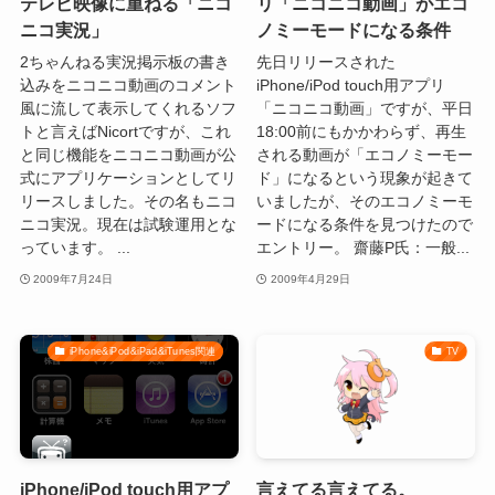
テレビ映像に重ねる「ニコ
リ「ニコニコ動画」がエコ
ニコ実況」
ノミーモードになる条件
2ちゃんねる実況掲示板の書き
先日リリースされた
込みをニコニコ動画のコメント
iPhone/iPod touch用アプリ
風に流して表示してくれるソフ
「ニコニコ動画」ですが、平日
トと言えばNicortですが、これ
18:00前にもかかわらず、再生
と同じ機能をニコニコ動画が公
される動画が「エコノミーモー
式にアプリケーションとしてリ
ド」になるという現象が起きて
リースしました。その名もニコ
いましたが、そのエコノミーモ
ニコ実況。現在は試験運用とな
ードになる条件を見つけたので
っています。 ...
エントリー。 齋藤P氏：一般...
2009年7月24日
2009年4月29日
iPhone&iPod&iPad&iTunes関連
TV
iPhone/iPod touch用アプ
言えてる言えてる。