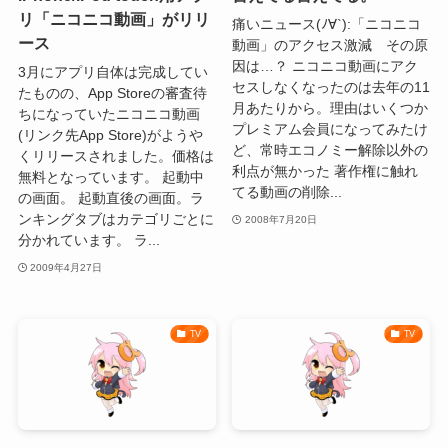
リ「ニコニコ動画」がリリ
痛いニュース(ﾉ∀`):「ニコニコ
ース
動画」のアクセス激減 その原
因は…？ ニコニコ動画にアク
3月にアプリ自体は完成してい
セスしなくなったのは去年の11
たものの、App Storeの審査待
月あたりから。理由はいくつか
ちになっていたニコニコ動画
プレミアム会員になってみたけ
(リンク先App Store)がようや
ど、常時エコノミー解除以外の
くリリースされました。価格は
利点が無かった 著作権に触れ
無料となっています。 起動中
てる動画の削除...
の画面。 起動直後の画面。ラ
ンキングタブはカテゴリごとに
2008年7月20日
分かれています。 ラ...
2009年4月27日
TV
TV