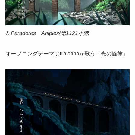
© Paradores・Aniplex/第1121小隊
オープニングテーマはKalafinaが歌う「光の旋律」