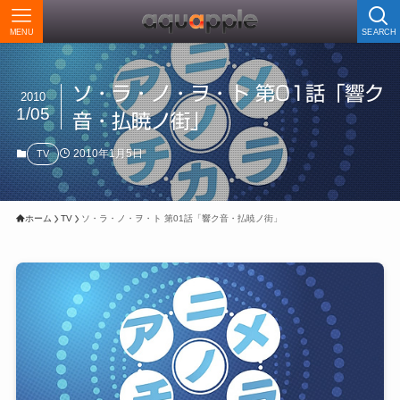
MENU
SEARCH
ソ・ラ・ノ・ヲ・ト 第01話「響ク
2010
1/05
音・払暁ノ街」
2010年1月5日
TV
ホーム
TV
ソ・ラ・ノ・ヲ・ト 第01話「響ク音・払暁ノ街」