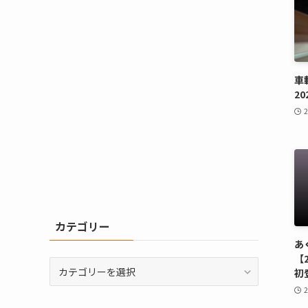
車
20
カテゴリー
あ
【2
カ
初
テ
ゴ