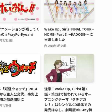
アニメーションが残してく
Wake Up, Girls! FINAL TOUR -
 #PrayForKyoani
HOME- Part 3 〜KADODE〜 に
当選しました
9年7月19日
2018年8月26日
「妖怪ウォッチ」2014
注意！Wake Up, Girls! 第1
月から主人公交代、事実上
話・第2話で使われているオー
2期が放送開始に
プニングテーマ「タチアガ
レ！」はシングルCD単体での
5年4月9日
発売はなし、劇場版Blu-ray特