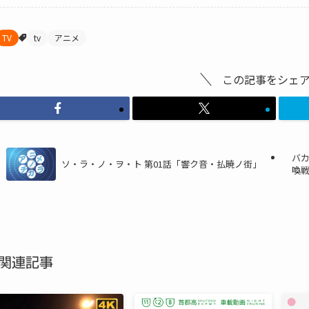
TV
tv
アニメ
この記事をシェ
バカ
ソ・ラ・ノ・ヲ・ト 第01話「響ク音・払暁ノ街」
喚
関連記事