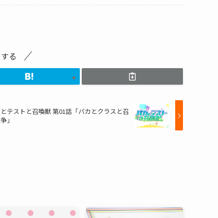
アする
とテストと召喚獣 第01話「バカとクラスと召
戦争」