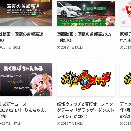
載動画：深夜の首都高速
車載動画：深夜の首都高2019
京都
20
自動運転
れたもの
2020年8月20日
2019年8月31日
201
くあぽニュース
妖怪ウォッチ2 真打オープニン
アニメ
018.02.17】 りんちゃん、
グテーマ「ゲラッポ・ダンスト
年7
登場
レイン」がCD化
の第
2018年2月17日
2015年4月30日
201