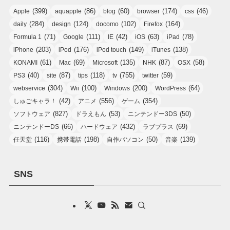
(399)
(86)
(60)
(174)
(46)
Apple
aquapple
blog
browser
css
(284)
(124)
(102)
(164)
daily
design
docomo
Firefox
(71)
(111)
(42)
(63)
(78)
Formula 1
Google
IE
iOS
iPad
(203)
(176)
(149)
(138)
iPhone
iPod
iPod touch
iTunes
(61)
(69)
(135)
(87)
(58)
KONAMI
Mac
Microsoft
NHK
OSX
(40)
(87)
(118)
(755)
(59)
PS3
site
tips
tv
twitter
(304)
(100)
(200)
(64)
webservice
Wii
Windows
WordPress
(42)
(556)
(354)
しゅごキャラ！
アニメ
ゲーム
(827)
(53)
(50)
ソフトウェア
ドラえもん
ニンテンドー3DS
(66)
(432)
(69)
ニンテンドーDS
ハードウェア
ラブプラス
(116)
(198)
(50)
(139)
任天堂
携帯電話
自作パソコン
音楽
SNS