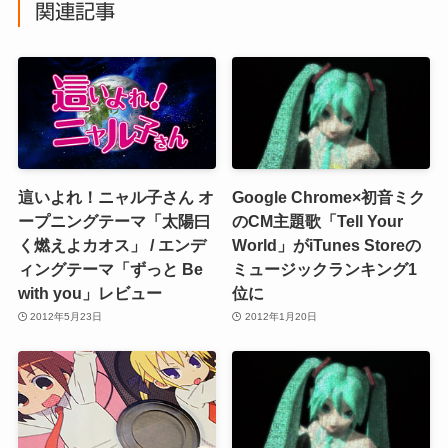
関連記事
這いよれ！ニャル子さん オ
Google Chrome×初音ミク
ープニングテーマ「太陽曰
のCM主題歌「Tell Your
く燃えよカオス」 / エンデ
World」がiTunes Storeの
ィングテーマ「ずっと Be
ミュージックランキング1
with you」レビュー
位に
2012年5月23日
2012年1月20日