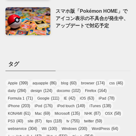
スマホ版「Pokémon HOME」で
アイコン表示の不具合が発生中、
アップデートで対応予定
タグ
(399)
(86)
(60)
(174)
(46)
Apple
aquapple
blog
browser
css
(284)
(124)
(102)
(164)
daily
design
docomo
Firefox
(71)
(111)
(42)
(63)
(78)
Formula 1
Google
IE
iOS
iPad
(203)
(176)
(149)
(138)
iPhone
iPod
iPod touch
iTunes
(61)
(69)
(135)
(87)
(58)
KONAMI
Mac
Microsoft
NHK
OSX
(40)
(87)
(118)
(755)
(59)
PS3
site
tips
tv
twitter
(304)
(100)
(200)
(64)
webservice
Wii
Windows
WordPress