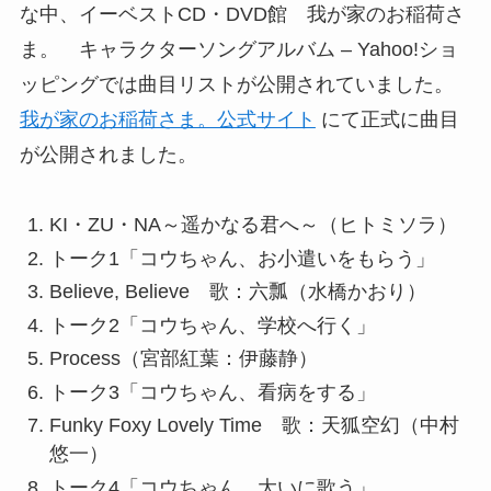
な中、イーベストCD・DVD館 我が家のお稲荷さ
ま。 キャラクターソングアルバム – Yahoo!ショ
ッピングでは曲目リストが公開されていました。
我が家のお稲荷さま。公式サイト
にて正式に曲目
が公開されました。
KI・ZU・NA～遥かなる君へ～（ヒトミソラ）
トーク1「コウちゃん、お小遣いをもらう」
Believe, Believe 歌：六瓢（水橋かおり）
トーク2「コウちゃん、学校へ行く」
Process（宮部紅葉：伊藤静）
トーク3「コウちゃん、看病をする」
Funky Foxy Lovely Time 歌：天狐空幻（中村
悠一）
トーク4「コウちゃん、大いに歌う」