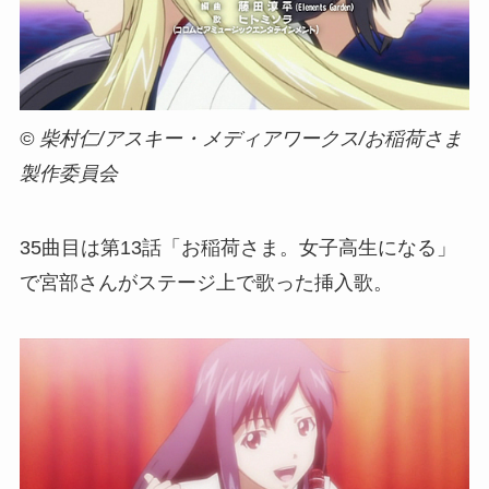
© 柴村仁/アスキー・メディアワークス/お稲荷さま
製作委員会
3
5
曲目は第13話「お稲荷さま。女子高生になる」
で宮部さんがステージ上で歌った挿入歌。