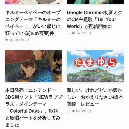
キルミーベイベーのオープ
Google Chrome×初音ミク
ニングテーマ「キルミーの
のCM主題歌「Tell Your
ベイベー！」がいい感じに
World」が配信開始に
狂っている(誉め言葉)件
2012年1月18日
2012年1月19日
本日発売！ニンテンドー
新しい、けれどどこか懐か
3DS用ソフト「NEWラブプ
しい「おかえりなさい/坂本
ラス」メインテーマ
真綾」レビュー
「Colorful Days」、歌詞
2011年12月9日
と歌唱パートを分析してみ
ました