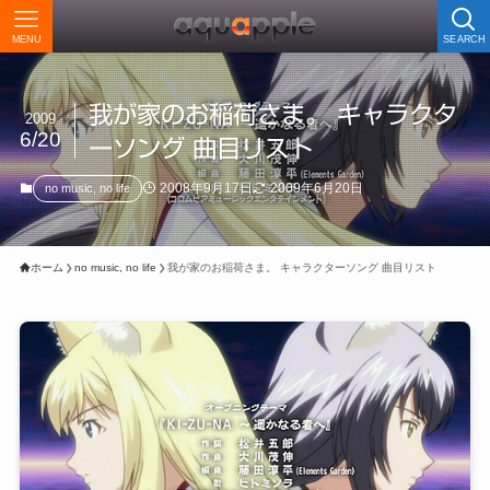
MENU
SEARCH
我が家のお稲荷さま。 キャラクタ
2009
6/20
ーソング 曲目リスト
2008年9月17日
2009年6月20日
no music, no life
ホーム
no music, no life
我が家のお稲荷さま。 キャラクターソング 曲目リスト