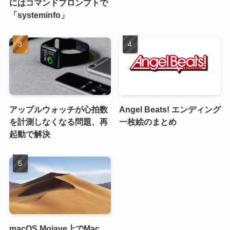
にはコマンドプロンプトで
「systeminfo」
アップルウォッチが心拍数
Angel Beats! エンディング
を計測しなくなる問題、再
一枚絵のまとめ
起動で解決
macOS Mojave上でMac