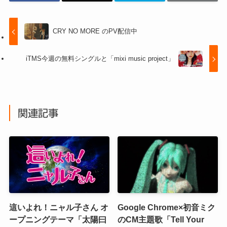
CRY NO MORE のPV配信中
iTMS今週の無料シングルと「mixi music project」
関連記事
這いよれ！ニャル子さん オ
Google Chrome×初音ミク
ープニングテーマ「太陽曰
のCM主題歌「Tell Your