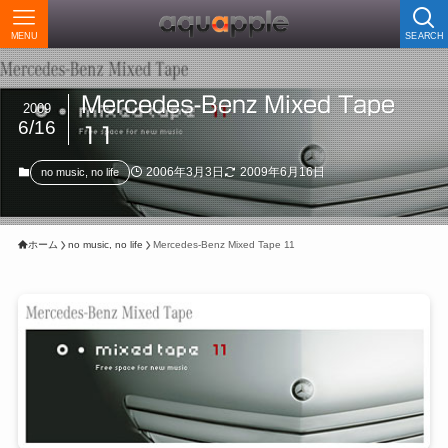
MENU
SEARCH
Mercedes-Benz Mixed Tape
2009
6/16
11
2006年3月3日
2009年6月16日
no music, no life
ホーム
no music, no life
Mercedes-Benz Mixed Tape 11