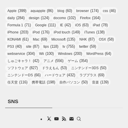
(399)
(86)
(60)
(174)
(46)
Apple
aquapple
blog
browser
css
(284)
(124)
(102)
(164)
daily
design
docomo
Firefox
(71)
(111)
(42)
(63)
(78)
Formula 1
Google
IE
iOS
iPad
(203)
(176)
(149)
(138)
iPhone
iPod
iPod touch
iTunes
(61)
(69)
(135)
(87)
(58)
KONAMI
Mac
Microsoft
NHK
OSX
(40)
(87)
(118)
(755)
(59)
PS3
site
tips
tv
twitter
(304)
(100)
(200)
(64)
webservice
Wii
Windows
WordPress
(42)
(556)
(354)
しゅごキャラ！
アニメ
ゲーム
(827)
(53)
(50)
ソフトウェア
ドラえもん
ニンテンドー3DS
(66)
(432)
(69)
ニンテンドーDS
ハードウェア
ラブプラス
(116)
(198)
(50)
(139)
任天堂
携帯電話
自作パソコン
音楽
SNS