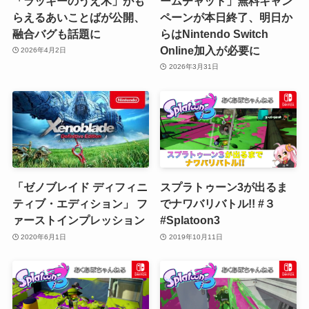
「ラッキーのうえ木」がも
ームチャット」無料キャン
らえるあいことばが公開、
ペーンが本日終了、明日か
融合バグも話題に
らはNintendo Switch
Online加入が必要に
2026年4月2日
2026年3月31日
「ゼノブレイド ディフィニ
スプラトゥーン3が出るま
ティブ・エディション」 フ
でナワバリバトル!! #３
ァーストインプレッション
#Splatoon3
2020年6月1日
2019年10月11日