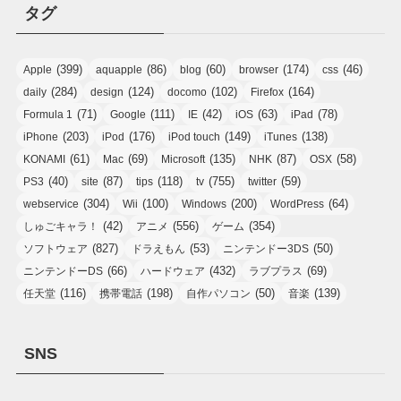
タグ
(399)
(86)
(60)
(174)
(46)
Apple
aquapple
blog
browser
css
(284)
(124)
(102)
(164)
daily
design
docomo
Firefox
(71)
(111)
(42)
(63)
(78)
Formula 1
Google
IE
iOS
iPad
(203)
(176)
(149)
(138)
iPhone
iPod
iPod touch
iTunes
(61)
(69)
(135)
(87)
(58)
KONAMI
Mac
Microsoft
NHK
OSX
(40)
(87)
(118)
(755)
(59)
PS3
site
tips
tv
twitter
(304)
(100)
(200)
(64)
webservice
Wii
Windows
WordPress
(42)
(556)
(354)
しゅごキャラ！
アニメ
ゲーム
(827)
(53)
(50)
ソフトウェア
ドラえもん
ニンテンドー3DS
(66)
(432)
(69)
ニンテンドーDS
ハードウェア
ラブプラス
(116)
(198)
(50)
(139)
任天堂
携帯電話
自作パソコン
音楽
SNS