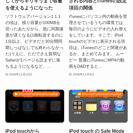
してからギリギリまで容量
される内容とiTunesの設定
を使えるようになった
項目の関係
ソフトウェアバージョン1.1.1
iTunesにパソコン内の動画を管
の頃は、残り容量が100MBを
理させているうちの環境では、
切ったあたりから、急に同期速
毎日のようにビデオの入れ替え
度が遅くなる(1曲転送するのに
をしています。そこで、iPod
1分以上、ビデオだと30分間同
touchのビデオに表示される項
期しっぱなしでも終わらなかっ
目は、iTunesのどこと関連があ
た)うえに、ただでさえ貧弱な
るか、まとめてみます。 ムー
Safariが1ページも読まずに落
ビー 普通にiTunesにMP4の動
ちるようになるなど、...
画をD&Dすると...
2008年11月10日
2008年11月9日
iPhone&iPod&iPad&iTunes関連
iPhone&iPod&iPad&iTunes関連
iPod touchから
iPod touch の Safe Mode