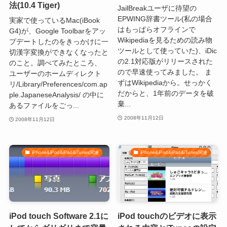
法(10.4 Tiger)
JailBreakユーザに待望の
EPWING辞書ツール(私の場合
実家で使っているMac(iBook
はもっぱらオフラインで
G4)が、Google Toolbarをアッ
Wikipediaを見るための読み物
プデートしたのをきっかけに一
ツールとして使っていた)、iDic
切漢字変換ができなくなったと
の2.1対応版がリリースされた
のこと。調べてみたところ、
ので早速使ってみました。 ま
ユーザーのホームディレクト
ずはWikipediaから。せっかく
リ/Library/Preferences/com.ap
だからと、1年前のデータを破
ple.JapaneseAnalysis/ の中に
棄...
あるファイルをごっ...
2008年11月12日
2008年11月12日
iPhone&iPod&iPad&iTunes関連
iPhone&iPod&iPad&iTunes関連
iPod touch Software 2.1に
iPod touchのビデオに表示