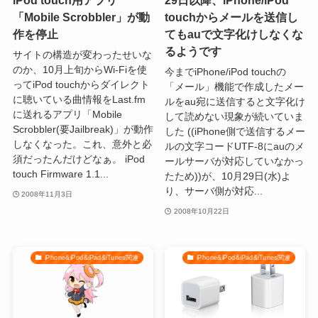
iPod touch用アプリ
29日以降、iPhone/iPod
「Mobile Scrobbler」が動
touchからメールを送信し
作を停止
てもauで文字化けしなくな
るようです
サイトの構造が変わったせいな
のか、10月上旬からWi-Fiを使
今までiPhone/iPod touchの
ってiPod touchからダイレクト
「メール」機能で作成したメー
に聴いている曲情報をLast.fm
ルをau宛に送信すると文字化け
に送れるアプリ「Mobile
して読めない現象が続いていま
Scrobbler(要Jailbreak)」が動作
した ((iPhone側で送信するメー
しなくなった。これ、意外と必
ルの文字コードUTF-8にauのメ
須だったんだけどなぁ。 iPod
ールサーバが対応していなかっ
touch Firmware 1.1...
たため))が、10月29日(水)よ
り、サーバ側が対応...
2008年11月3日
2008年10月22日
iPhone&iPod&iPad&iTunes関連
iPhone&iPod&iPad&iTunes関連