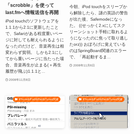
「scrobble」を使って
今朝、iPod touchをスリープか
last.fmへ情報送信を再開
ら解除したら、謎の英語の警告
が出た後、Safemodeになっ
iPod touchのソフトウェアを
た。 ((せっかく2.xにしてスク
1.1.1から2.1に更新したこと
リーンショット手軽に取れるよ
で、Safariがある程度重いペー
うになったのに焦って取り逃し
ジに対しても耐えられるように
たorz)) おぼろげに覚えている
なったのだけど、音楽再生は相
のはSpringBoard関連のエラー
変わらず貧弱。 しかも2.1にし
で、「再起動するま...
てから重いページに当たった場
合、音楽再生が止まる(＋再生
2008年11月6日
履歴が飛ぶ)1.1.1と...
2008年11月8日
iPhone&iPod&iPad&iTunes関連
iPhone&iPod&iPad&iTunes関連