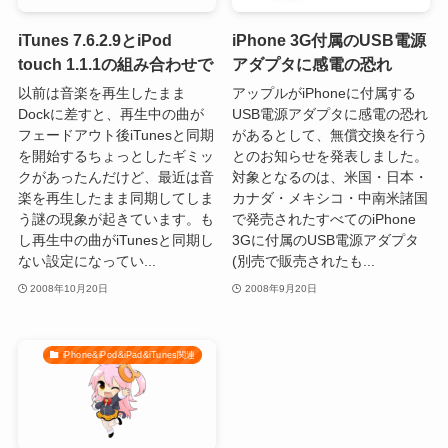
iTunes 7.6.2.9とiPod
iPhone 3G付属のUSB電源
touch 1.1.1の組み合わせで
アダプタに感電の恐れ
以前は音楽を再生したまま
アップルがiPhoneに付属する
Dockに差すと、再生中の曲が
USB電源アダプタに感電の恐れ
フェードアウト後iTunesと同期
があるとして、無償交換を行う
を開始するちょっとしたギミッ
とのお知らせを発表しました。
クがあったんだけど、最近は音
対象となるのは、米国・日本・
楽を再生したまま同期してしま
カナダ・メキシコ・中南米諸国
う謎の現象が起きています。も
で発売されたすべてのiPhone
し再生中の曲がiTunesと同期し
3Gに付属のUSB電源アダプタ
ない設定になってい...
(別売で販売されたも...
2008年10月20日
2008年9月20日
iPhone&iPod&iPad&iTunes関連