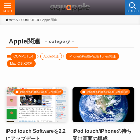
MENU
SEARCH
ホーム
COMPUTER
Apple関連
Apple関連
– category –
COMPUTER
Apple関連
iPhone&iPod&iPad&iTunes関連
Mac OS X関連
iPhone&iPod&iPad&iTunes関連
iPhone&iPod&iPad&iTunes関連
iPod touch Softwareを2.2
iPod touch/iPhoneの待ち
にアップデート
受け画面の構成