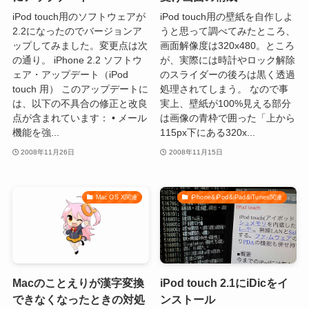
iPod touch用のソフトウェアが
iPod touch用の壁紙を自作しよ
2.2になったのでバージョンア
うと思って調べてみたところ、
ップしてみました。変更点は次
画面解像度は320x480。ところ
の通り。 iPhone 2.2 ソフトウ
が、実際には時計やロック解除
ェア・アップデート（iPod
のスライダーの後ろは黒く透過
touch 用） このアップデートに
処理されてしまう。 なので事
は、以下の不具合の修正と改良
実上、壁紙が100%見える部分
点が含まれています： • メール
は画像の青枠で囲った「上から
機能を強...
115px下にある320x...
2008年11月26日
2008年11月15日
Mac OS X関連
iPhone&iPod&iPad&iTunes関連
Macのことえりが漢字変換
iPod touch 2.1にiDicをイ
できなくなったときの対処
ンストール