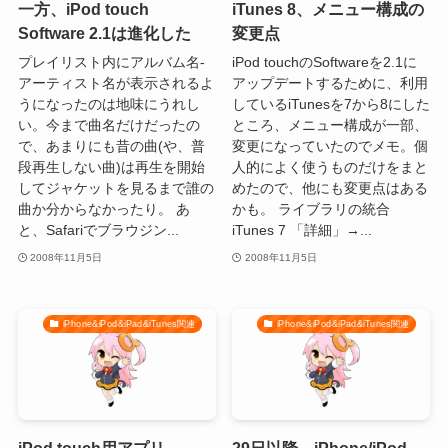
一方、iPod touch
iTunes 8、メニュー構成の
Software 2.1は進化した
変更点
プレイリスト内にアルバム名-
iPod touchのSoftwareを2.1に
アーティスト名が表示されるよ
アップデートするために、利用
うになったのは地味にうれし
しているiTunesを7から8にした
い。今まで曲名だけだったの
ところ、メニュー構成が一部、
で、あまりにも昔の曲(や、普
変更になっていたのでメモ。個
段再生しない曲)は再生を開始
人的によく使うものだけをまと
してジャケットを見るまで誰の
めたので、他にも変更点はある
曲か分からなかったり。 あ
かも。 ライブラリの統合
と、Safariでブラウジン...
iTunes 7 「詳細」→...
2008年11月5日
2008年11月5日
iPhone&iPod&iPad&iTunes関連
iPhone&iPod&iPad&iTunes関連