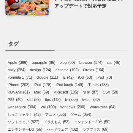
アップデートで対応予定
タグ
(399)
(86)
(60)
(174)
(46)
Apple
aquapple
blog
browser
css
(284)
(124)
(102)
(164)
daily
design
docomo
Firefox
(71)
(111)
(42)
(63)
(78)
Formula 1
Google
IE
iOS
iPad
(203)
(176)
(149)
(138)
iPhone
iPod
iPod touch
iTunes
(61)
(69)
(135)
(87)
(58)
KONAMI
Mac
Microsoft
NHK
OSX
(40)
(87)
(118)
(755)
(59)
PS3
site
tips
tv
twitter
(304)
(100)
(200)
(64)
webservice
Wii
Windows
WordPress
(42)
(556)
(354)
しゅごキャラ！
アニメ
ゲーム
(827)
(53)
(50)
ソフトウェア
ドラえもん
ニンテンドー3DS
(66)
(432)
(69)
ニンテンドーDS
ハードウェア
ラブプラス