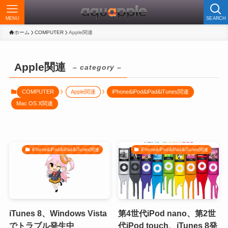
MENU
SEARCH
ホーム
COMPUTER
Apple関連
Apple関連
– category –
COMPUTER
Apple関連
iPhone&iPod&iPad&iTunes関連
Mac OS X関連
iPhone&iPod&iPad&iTunes関連
iPhone&iPod&iPad&iTunes関連
iTunes 8、Windows Vista
第4世代iPod nano、第2世
でトラブル発生中
代iPod touch、iTunes 8発