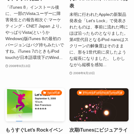
表
「iTunes 8」インストール後
に、一部のVistaユーザーに障
未明に行われたAppleの新製品
害発生との報告相次ぐ:マーケ
発表会「Let's Lock」で発表さ
ティング - CNET Japan より。
れたものは、事前に流れた噂に
やっぱりVista(というか
ほぼ沿ったものとなりました。
Windows)版iTunes 8の最初の
第4世代目となるiPod nanoはス
バージョンはバグ持ちみたいで
クリーンの解像度はそのまま
すね。iTunes 7のときもiPod
に、形を1世代前に戻したよう
touchが日本語環境下のWind...
な縦長になりました。 しかし
ながら縦横を感知...
2008年9月13日
2008年9月10日
Apple関連
iPhone&iPod&iPad&iTunes関連
もうすぐLet’s Rockイベン
次期iTunesにビジュアライ