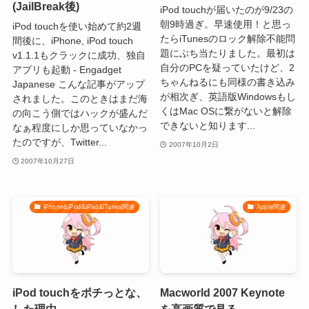
(JailBreak後)
iPod touchが届いたのが9/23の
朝9時過ぎ。早速使用！と思っ
iPod touchを使い始めて約2週
たらiTunesのロック解除不能問
間後に、iPhone, iPod touch
題にぶち当たりました。最初は
v1.1.1もクラックに成功、独自
自分のPCを疑っていたけど、2
アプリも起動 - Engadget
ちゃんねるにも同様の書き込み
Japanese こんな記事がアップ
が相次ぎ、英語版Windowsもし
されました。このときはまだ海
くはMac OSに繋がないと解除
の向こう側ではハックが盛んだ
できないと知ります...
なぁ程度にしか思っていなかっ
たのですが、Twitter...
2007年10月2日
2007年10月27日
iPhone&iPod&iPad&iTunes関連
Apple関連
iPod touchをポチっとな、
Macworld 2007 Keynote