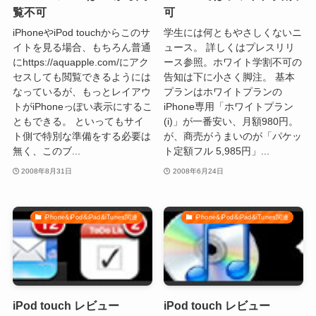
覧不可
可
iPhoneやiPod touchからこのサ
学生には何ともやさしくないニ
イトを見る場合、もちろん普通
ュース。 詳しくはプレスリリ
にhttps://aquapple.com/にアク
ース参照。ホワイト学割不可の
セスしても閲覧できるようには
告知は下に小さく脚注。 基本
なっているが、もっとレイアウ
プランはホワイトプランの
トがiPhoneっぽい表示にするこ
iPhone専用「ホワイトプラン
ともできる。 といってもサイ
(i)」が一番安い、月額980円。
ト側で特別な準備をする必要は
が、商売がうまいのが「パケッ
無く、このブ...
ト定額フル 5,985円」...
2008年8月31日
2008年6月24日
iPhone&iPod&iPad&iTunes関連
iPhone&iPod&iPad&iTunes関連
iPod touch レビュー
iPod touch レビュー