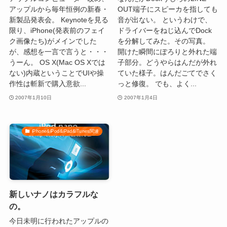
アップルから毎年恒例の新春・
OUT端子にスピーカを指しても
新製品発表会。 Keynoteを見る
音が出ない。 というわけで、
限り、iPhone(発表前のフェイ
ドライバーをねじ込んでDock
ク画像たち)がメインでした
を分解してみた。その写真。
が、感想を一言で言うと・・・
開けた瞬間にぽろりと外れた端
うーん。 OS X(Mac OS Xでは
子部分。どうやらはんだが外れ
ない)内蔵ということでUIや操
ていた様子。はんだごてでさく
作性は斬新で購入意欲...
っと修復。 でも、よく...
2007年1月10日
2007年1月4日
iPhone&iPod&iPad&iTunes関連
新しいナノはカラフルな
の。
今日未明に行われたアップルの