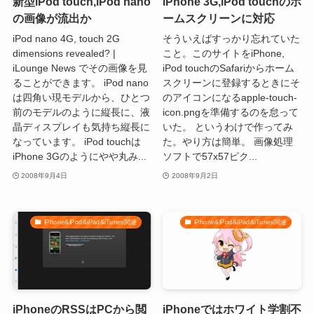
新型iPod touch,iPod nano
iPhone 3G,iPod touchのホ
の画像が流出か
ームスクリーンに対応
iPod nano 4G, touch 2G
そういえばすっかり忘れていた
dimensions revealed? |
こと。このサイトをiPhone,
iLounge News でその画像を見
iPod touchのSafariからホーム
ることができます。 iPod nano
スクリーンに登録するときにそ
は四角い現モデルから、ひとつ
のアイコンになるapple-touch-
前のモデルのように縦長に、液
icon.pngを準備するのを怠って
晶ディスプレイも気持ち縦長に
いた。 というわけで作ってみ
なっています。 iPod touchは
た。やり方は簡単。 画像処理
iPhone 3Gのようにやや丸み...
ソフトで57x57ピク...
2008年9月4日
2008年9月2日
iPhone&iPod&iPad&iTunes関連
iPhone&iPod&iPad&iTunes関連
iPhoneのRSSはPCから閲
iPhoneではホワイト学割不