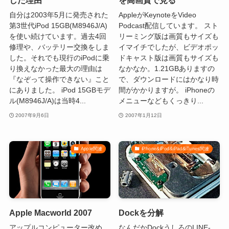
した理由
を高画質で見る
自分は2003年5月に発売された
AppleがKeynoteをVideo
第3世代iPod 15GB(M8946J/A)
Podcast配信しています。 スト
を使い続けています。過去4回
リーミング版は画質もサイズも
修理や、バッテリー交換をしま
イマイチでしたが、ビデオポッ
した。それでも現行のiPodに乗
ドキャスト版は画質もサイズも
り換えなかった最大の理由は
なかなか。1.21GBありますの
『なぞって操作できない』こと
で、ダウンロードにはかなり時
にありました。 iPod 15GBモデ
間がかかりますが。 iPhoneの
ル(M8946J/A)は当時4...
メニューなどもくっきり...
2007年9月6日
2007年1月12日
Apple関連
iPhone&iPod&iPad&iTunes関連
Apple Macworld 2007
Dockを分解
アップルコンピューター改め、
なんだかDockうしろのLINE-