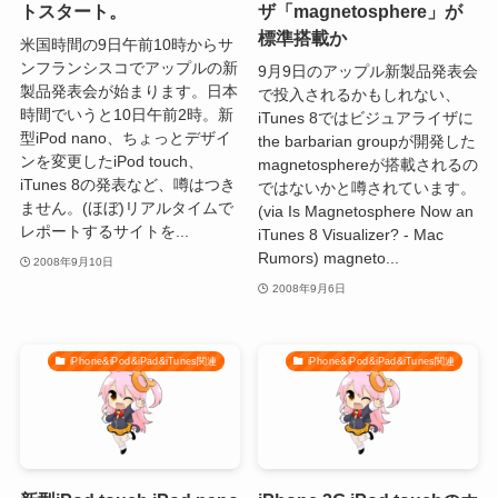
トスタート。
ザ「magnetosphere」が
標準搭載か
米国時間の9日午前10時からサ
ンフランシスコでアップルの新
9月9日のアップル新製品発表会
製品発表会が始まります。日本
で投入されるかもしれない、
時間でいうと10日午前2時。新
iTunes 8ではビジュアライザに
型iPod nano、ちょっとデザイ
the barbarian groupが開発した
ンを変更したiPod touch、
magnetosphereが搭載されるの
iTunes 8の発表など、噂はつき
ではないかと噂されています。
ません。(ほぼ)リアルタイムで
(via Is Magnetosphere Now an
レポートするサイトを...
iTunes 8 Visualizer? - Mac
Rumors) magneto...
2008年9月10日
2008年9月6日
iPhone&iPod&iPad&iTunes関連
iPhone&iPod&iPad&iTunes関連