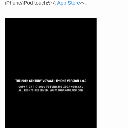
iPhone/iPod touchから
App Store
へ。