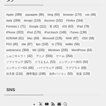
(399)
(86)
(60)
(174)
(46)
Apple
aquapple
blog
browser
css
(284)
(124)
(102)
(164)
daily
design
docomo
Firefox
(71)
(111)
(42)
(63)
(78)
Formula 1
Google
IE
iOS
iPad
(203)
(176)
(149)
(138)
iPhone
iPod
iPod touch
iTunes
(61)
(69)
(135)
(87)
(58)
KONAMI
Mac
Microsoft
NHK
OSX
(40)
(87)
(118)
(755)
(59)
PS3
site
tips
tv
twitter
(304)
(100)
(200)
(64)
webservice
Wii
Windows
WordPress
(42)
(556)
(354)
しゅごキャラ！
アニメ
ゲーム
(827)
(53)
(50)
ソフトウェア
ドラえもん
ニンテンドー3DS
(66)
(432)
(69)
ニンテンドーDS
ハードウェア
ラブプラス
(116)
(198)
(50)
(139)
任天堂
携帯電話
自作パソコン
音楽
SNS