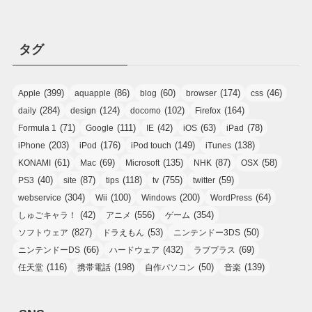
タグ
(399)
(86)
(60)
(174)
(46)
Apple
aquapple
blog
browser
css
(284)
(124)
(102)
(164)
daily
design
docomo
Firefox
(71)
(111)
(42)
(63)
(78)
Formula 1
Google
IE
iOS
iPad
(203)
(176)
(149)
(138)
iPhone
iPod
iPod touch
iTunes
(61)
(69)
(135)
(87)
(58)
KONAMI
Mac
Microsoft
NHK
OSX
(40)
(87)
(118)
(755)
(59)
PS3
site
tips
tv
twitter
(304)
(100)
(200)
(64)
webservice
Wii
Windows
WordPress
(42)
(556)
(354)
しゅごキャラ！
アニメ
ゲーム
(827)
(53)
(50)
ソフトウェア
ドラえもん
ニンテンドー3DS
(66)
(432)
(69)
ニンテンドーDS
ハードウェア
ラブプラス
(116)
(198)
(50)
(139)
任天堂
携帯電話
自作パソコン
音楽