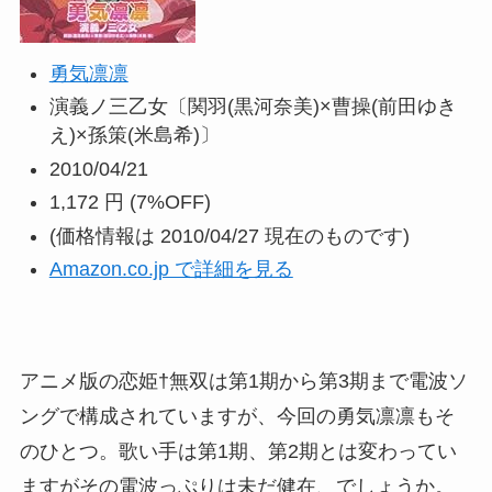
勇気凛凛
演義ノ三乙女〔関羽(黒河奈美)×曹操(前田ゆき
え)×孫策(米島希)〕
2010/04/21
1,172 円
(7%OFF)
(価格情報は 2010/04/27 現在のものです)
Amazon.co.jp で詳細を見る
アニメ版の恋姫†無双は第1期から第3期まで電波ソ
ングで構成されていますが、今回の勇気凛凛もそ
のひとつ。歌い手は第1期、第2期とは変わってい
ますがその電波っぷりは未だ健在、でしょうか。