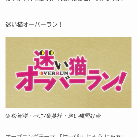
迷い猫オーバーラン！
© 松智洋・ぺこ/集英社・迷い猫同好会
オープニングテーマ 「はっぴぃ にゅう にゃあ」