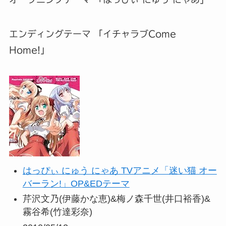
エンディングテーマ 「イチャラブCome
Home!」
はっぴぃ にゅう にゃあ TVアニメ「迷い猫 オー
バーラン!」OP&EDテーマ
芹沢文乃(伊藤かな恵)&梅ノ森千世(井口裕香)&
霧谷希(竹達彩奈)