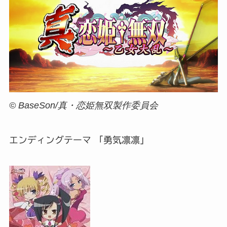
© BaseSon/真・恋姫無双製作委員会
エンディングテーマ 「勇気凛凛」