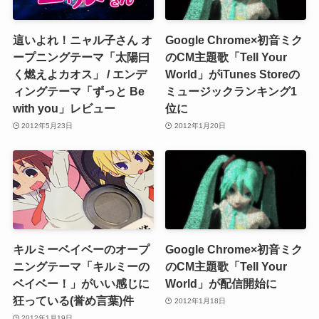
這いよれ！ニャル子さん オ
Google Chrome×初音ミク
ープニングテーマ「太陽曰
のCM主題歌「Tell Your
く燃えよカオス」 / エンデ
World」がiTunes Storeの
ィングテーマ「ずっと Be
ミュージックランキング1
with you」レビュー
位に
2012年5月23日
2012年1月20日
キルミーベイベーのオープ
Google Chrome×初音ミク
ニングテーマ「キルミーの
のCM主題歌「Tell Your
ベイベー！」がいい感じに
World」が配信開始に
狂っている(誉め言葉)件
2012年1月18日
2012年1月19日