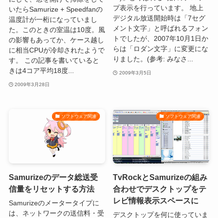
プ表示を行っています。 地上
いたらSamurize + Speedfanの
デジタル放送開始時は「7セグ
温度計が一桁になっていまし
メント文字」と呼ばれるフォン
た。このときの室温は10度。風
トでしたが、2007年10月1日か
の影響もあってか、ケース越し
らは「ロダン文字」に変更にな
に相当CPUが冷却されたようで
りました。(参考: みなさ...
す。 この記事を書いていると
きは4コア平均18度...
2009年3月5日
2009年3月28日
ソフトウェア関連
ソフトウェア関連
Samurizeのデータ総送受
TvRockとSamurizeの組み
信量をリセットする方法
合わせでデスクトップをテ
レビ情報表示スペースに
Samurizeのメータータイプに
は、ネットワークの送信料・受
デスクトップを何に使っていま