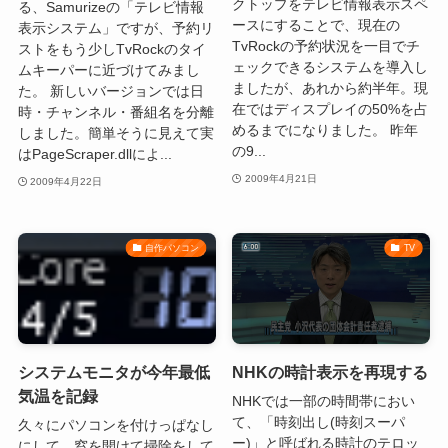
クトップをテレビ情報表示スペ
る、Samurizeの「テレビ情報
ースにすることで、現在の
表示システム」ですが、予約リ
TvRockの予約状況を一目でチ
ストをもう少しTvRockのタイ
ェックできるシステムを導入し
ムキーパーに近づけてみまし
ましたが、あれから約半年。現
た。 新しいバージョンでは日
在ではディスプレイの50%を占
時・チャンネル・番組名を分離
めるまでになりました。 昨年
しました。簡単そうに見えて実
の9...
はPageScraper.dllによ...
2009年4月21日
2009年4月22日
自作パソコン
TV
システムモニタが今年最低
NHKの時計表示を再現する
気温を記録
NHKでは一部の時間帯におい
て、「時刻出し(時刻スーパ
久々にパソコンを付けっぱなし
ー)」と呼ばれる時計のテロッ
にして、窓を開けて掃除をして