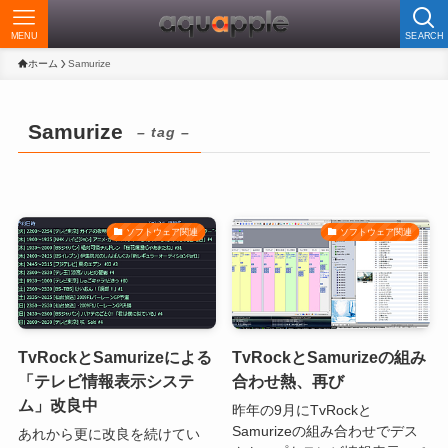
MENU
SEARCH
ホーム
Samurize
Samurize
– tag –
ソフトウェア関連
ソフトウェア関連
TvRockとSamurizeによる
TvRockとSamurizeの組み
「テレビ情報表示システ
合わせ熱、再び
ム」改良中
昨年の9月にTvRockと
Samurizeの組み合わせでデス
あれから更に改良を続けてい