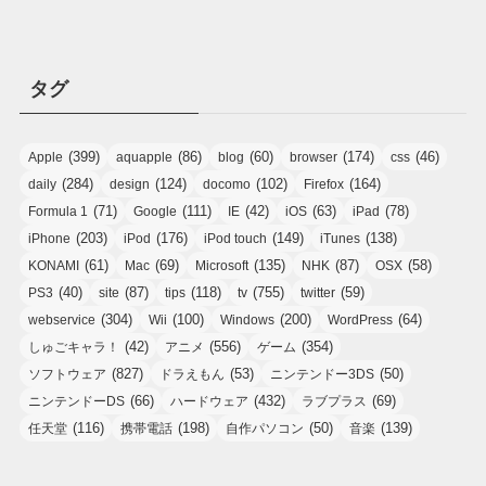
タグ
(399)
(86)
(60)
(174)
(46)
Apple
aquapple
blog
browser
css
(284)
(124)
(102)
(164)
daily
design
docomo
Firefox
(71)
(111)
(42)
(63)
(78)
Formula 1
Google
IE
iOS
iPad
(203)
(176)
(149)
(138)
iPhone
iPod
iPod touch
iTunes
(61)
(69)
(135)
(87)
(58)
KONAMI
Mac
Microsoft
NHK
OSX
(40)
(87)
(118)
(755)
(59)
PS3
site
tips
tv
twitter
(304)
(100)
(200)
(64)
webservice
Wii
Windows
WordPress
(42)
(556)
(354)
しゅごキャラ！
アニメ
ゲーム
(827)
(53)
(50)
ソフトウェア
ドラえもん
ニンテンドー3DS
(66)
(432)
(69)
ニンテンドーDS
ハードウェア
ラブプラス
(116)
(198)
(50)
(139)
任天堂
携帯電話
自作パソコン
音楽