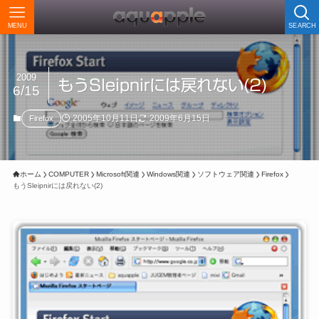
MENU
SEARCH
2009
もうSleipnirには戻れない(2)
6/15
2005年10月11日
2009年6月15日
Firefox
ホーム
COMPUTER
Microsoft関連
Windows関連
ソフトウェア関連
Firefox
もうSleipnirには戻れない(2)