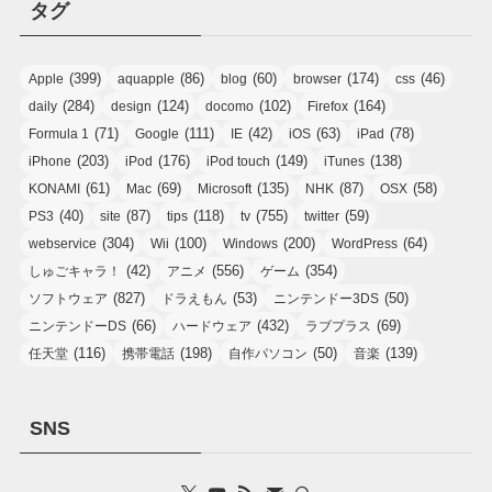
タグ
(399)
(86)
(60)
(174)
(46)
Apple
aquapple
blog
browser
css
(284)
(124)
(102)
(164)
daily
design
docomo
Firefox
(71)
(111)
(42)
(63)
(78)
Formula 1
Google
IE
iOS
iPad
(203)
(176)
(149)
(138)
iPhone
iPod
iPod touch
iTunes
(61)
(69)
(135)
(87)
(58)
KONAMI
Mac
Microsoft
NHK
OSX
(40)
(87)
(118)
(755)
(59)
PS3
site
tips
tv
twitter
(304)
(100)
(200)
(64)
webservice
Wii
Windows
WordPress
(42)
(556)
(354)
しゅごキャラ！
アニメ
ゲーム
(827)
(53)
(50)
ソフトウェア
ドラえもん
ニンテンドー3DS
(66)
(432)
(69)
ニンテンドーDS
ハードウェア
ラブプラス
(116)
(198)
(50)
(139)
任天堂
携帯電話
自作パソコン
音楽
SNS