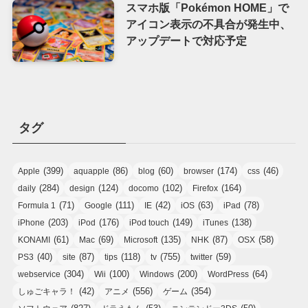
スマホ版「Pokémon HOME」で
アイコン表示の不具合が発生中、
アップデートで対応予定
タグ
(399)
(86)
(60)
(174)
(46)
Apple
aquapple
blog
browser
css
(284)
(124)
(102)
(164)
daily
design
docomo
Firefox
(71)
(111)
(42)
(63)
(78)
Formula 1
Google
IE
iOS
iPad
(203)
(176)
(149)
(138)
iPhone
iPod
iPod touch
iTunes
(61)
(69)
(135)
(87)
(58)
KONAMI
Mac
Microsoft
NHK
OSX
(40)
(87)
(118)
(755)
(59)
PS3
site
tips
tv
twitter
(304)
(100)
(200)
(64)
webservice
Wii
Windows
WordPress
(42)
(556)
(354)
しゅごキャラ！
アニメ
ゲーム