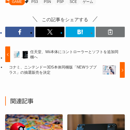
GAME
PS3
PSN
PSP
SCE
ゲーム
この記事をシェアする
任天堂、Wii本体にコントローラーとソフトを追加同
梱へ
コナミ、ニンテンドー3DS本体同梱版「NEWラブプ
ラス」の抽選販売を決定
関連記事