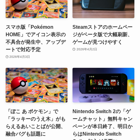
スマホ版「Pokémon
Steamストアのホームペー
HOME」でアイコン表示の
ジがベータ版で大幅刷新、
不具合が発生中、アップデ
ゲームが見つけやすく
ートで対応予定
2026年4月2日
2026年4月3日
「ぽこ あ ポケモン」で
Nintendo Switch 2の「ゲ
「ラッキーのうえ木」がも
ームチャット」無料キャン
らえるあいことばが公開、
ペーンが本日終了、明日か
融合バグも話題に
らはNintendo Switch