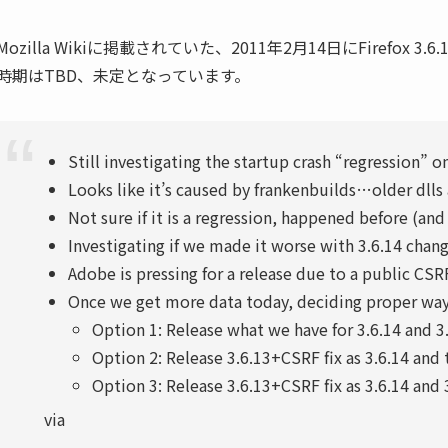
Mozilla Wikiに掲載されていた、2011年2月14日にFiref
時期はTBD、未定となっています。
Still investigating the startup crash “regression” on
Looks like it’s caused by frankenbuilds…older dll
Not sure if it is a regression, happened before (and
Investigating if we made it worse with 3.6.14 chan
Adobe is pressing for a release due to a public CSR
Once we get more data today, deciding proper wa
Option 1: Release what we have for 3.6.14 and 3
Option 2: Release 3.6.13+CSRF fix as 3.6.14 and 
Option 3: Release 3.6.13+CSRF fix as 3.6.14 and 
via