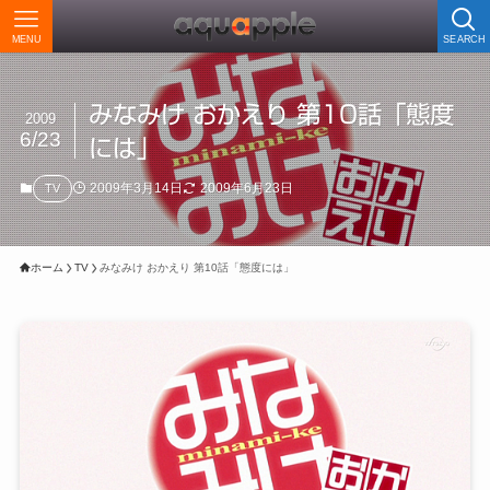
MENU
SEARCH
みなみけ おかえり 第10話「態度
2009
6/23
には」
2009年3月14日
2009年6月23日
TV
ホーム
TV
みなみけ おかえり 第10話「態度には」