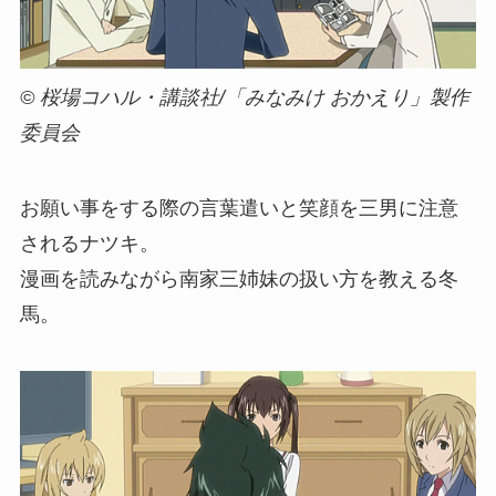
© 桜場コハル・講談社/「みなみけ おかえり」製作
委員会
お願い事をする際の言葉遣いと笑顔を三男に注意
されるナツキ。
漫画を読みながら南家三姉妹の扱い方を教える冬
馬。