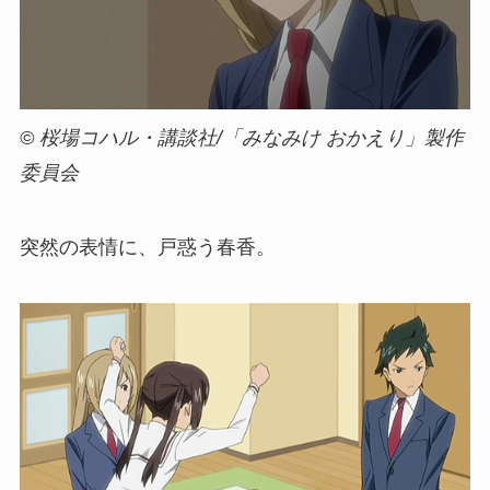
© 桜場コハル・講談社/「みなみけ おかえり」製作
委員会
突然の表情に、戸惑う春香。