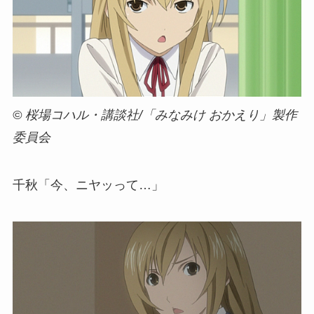
© 桜場コハル・講談社/「みなみけ おかえり」製作
委員会
千秋「今、ニヤッって…」