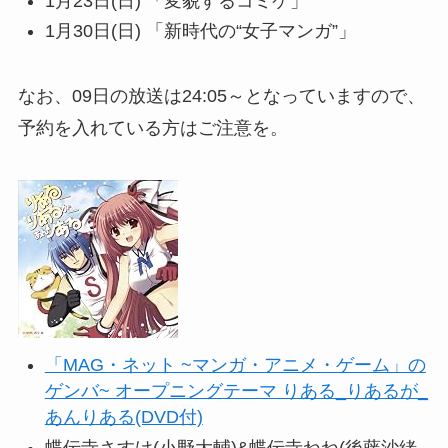
1月23日(日) 「変貌するコミケ」
1月30日(日) 「新時代の“女子マンガ”」
なお、09日の放送は24:05～となっていますので、
予約を入れている方はご注意を。
「MAG・ネット ~マンガ・アニメ・ゲーム」の
ゲンバ~ オープニングテーマ りある_りあるが_
あんりある(DVD付)
蝶伝寺さすけ(小野大輔)&蝶伝寺ねね(後藤沙緒