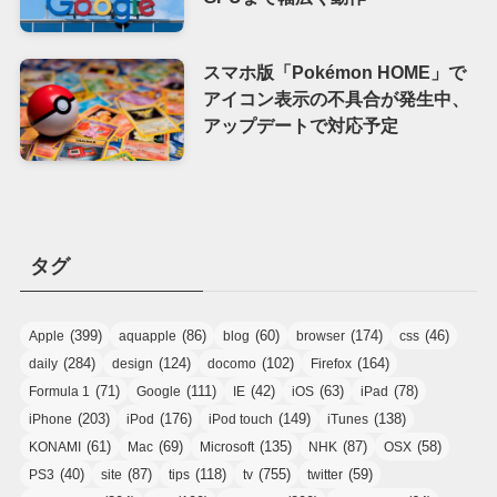
スマホ版「Pokémon HOME」で
アイコン表示の不具合が発生中、
アップデートで対応予定
タグ
(399)
(86)
(60)
(174)
(46)
Apple
aquapple
blog
browser
css
(284)
(124)
(102)
(164)
daily
design
docomo
Firefox
(71)
(111)
(42)
(63)
(78)
Formula 1
Google
IE
iOS
iPad
(203)
(176)
(149)
(138)
iPhone
iPod
iPod touch
iTunes
(61)
(69)
(135)
(87)
(58)
KONAMI
Mac
Microsoft
NHK
OSX
(40)
(87)
(118)
(755)
(59)
PS3
site
tips
tv
twitter