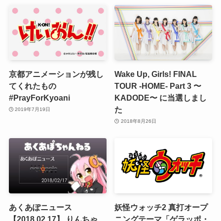
京都アニメーションが残し
Wake Up, Girls! FINAL
てくれたもの
TOUR -HOME- Part 3 〜
#PrayForKyoani
KADODE〜 に当選しまし
た
2019年7月19日
2018年8月26日
あくあぽニュース
妖怪ウォッチ2 真打オープ
【2018.02.17】 りんちゃ
ニングテーマ「ゲラッポ・