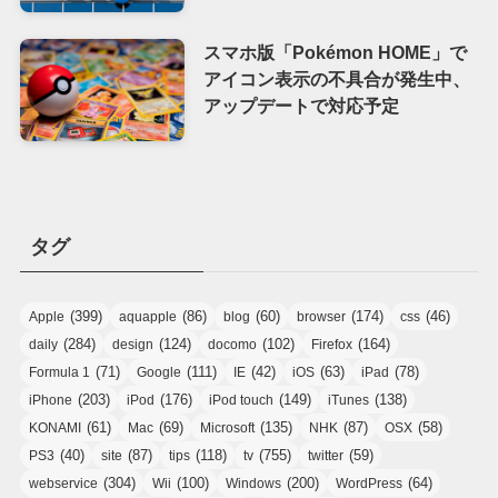
スマホ版「Pokémon HOME」で
アイコン表示の不具合が発生中、
アップデートで対応予定
タグ
(399)
(86)
(60)
(174)
(46)
Apple
aquapple
blog
browser
css
(284)
(124)
(102)
(164)
daily
design
docomo
Firefox
(71)
(111)
(42)
(63)
(78)
Formula 1
Google
IE
iOS
iPad
(203)
(176)
(149)
(138)
iPhone
iPod
iPod touch
iTunes
(61)
(69)
(135)
(87)
(58)
KONAMI
Mac
Microsoft
NHK
OSX
(40)
(87)
(118)
(755)
(59)
PS3
site
tips
tv
twitter
(304)
(100)
(200)
(64)
webservice
Wii
Windows
WordPress