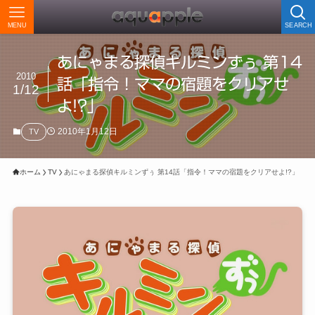
MENU
SEARCH
あにゃまる探偵キルミンずぅ 第14
2010
話「指令！ママの宿題をクリアせ
1/12
よ!?」
2010年1月12日
TV
ホーム
TV
あにゃまる探偵キルミンずぅ 第14話「指令！ママの宿題をクリアせよ!?」