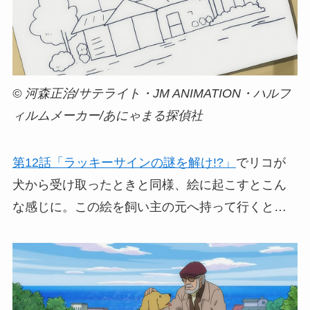
© 河森正治/サテライト・JM ANIMATION・ハルフ
ィルムメーカー/あにゃまる探偵社
第12話「ラッキーサインの謎を解け!?」
でリコが
犬から受け取ったときと同様、絵に起こすとこん
な感じに。この絵を飼い主の元へ持って行くと…