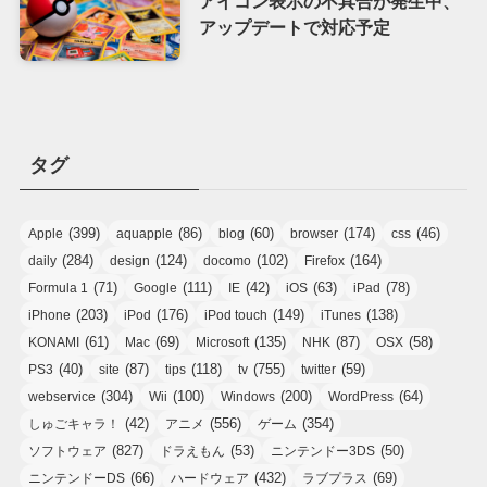
アイコン表示の不具合が発生中、
アップデートで対応予定
タグ
(399)
(86)
(60)
(174)
(46)
Apple
aquapple
blog
browser
css
(284)
(124)
(102)
(164)
daily
design
docomo
Firefox
(71)
(111)
(42)
(63)
(78)
Formula 1
Google
IE
iOS
iPad
(203)
(176)
(149)
(138)
iPhone
iPod
iPod touch
iTunes
(61)
(69)
(135)
(87)
(58)
KONAMI
Mac
Microsoft
NHK
OSX
(40)
(87)
(118)
(755)
(59)
PS3
site
tips
tv
twitter
(304)
(100)
(200)
(64)
webservice
Wii
Windows
WordPress
(42)
(556)
(354)
しゅごキャラ！
アニメ
ゲーム
(827)
(53)
(50)
ソフトウェア
ドラえもん
ニンテンドー3DS
(66)
(432)
(69)
ニンテンドーDS
ハードウェア
ラブプラス