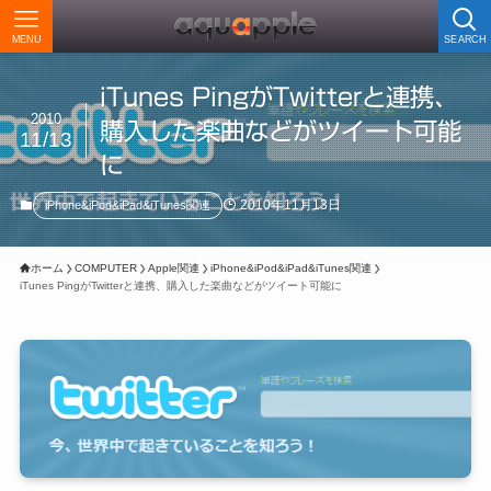
MENU
SEARCH
iTunes PingがTwitterと連携、
2010
購入した楽曲などがツイート可能
11/13
に
2010年11月13日
iPhone&iPod&iPad&iTunes関連
ホーム
COMPUTER
Apple関連
iPhone&iPod&iPad&iTunes関連
iTunes PingがTwitterと連携、購入した楽曲などがツイート可能に