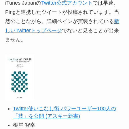
iTunes Japanの
Twitter公式アカウント
では早速、
Pingと連携したツイートが投稿されています。当
然のことながら、詳細ペインが実装されている
新
しいTwitterトップページ
でないと見ることが出来
ません。
Twitter使いこなし術 パワーユーザー100人の
「技」を公開 (アスキー新書)
根岸 智幸