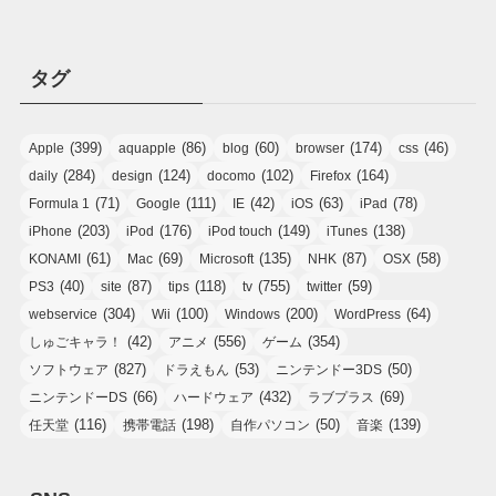
タグ
(399)
(86)
(60)
(174)
(46)
Apple
aquapple
blog
browser
css
(284)
(124)
(102)
(164)
daily
design
docomo
Firefox
(71)
(111)
(42)
(63)
(78)
Formula 1
Google
IE
iOS
iPad
(203)
(176)
(149)
(138)
iPhone
iPod
iPod touch
iTunes
(61)
(69)
(135)
(87)
(58)
KONAMI
Mac
Microsoft
NHK
OSX
(40)
(87)
(118)
(755)
(59)
PS3
site
tips
tv
twitter
(304)
(100)
(200)
(64)
webservice
Wii
Windows
WordPress
(42)
(556)
(354)
しゅごキャラ！
アニメ
ゲーム
(827)
(53)
(50)
ソフトウェア
ドラえもん
ニンテンドー3DS
(66)
(432)
(69)
ニンテンドーDS
ハードウェア
ラブプラス
(116)
(198)
(50)
(139)
任天堂
携帯電話
自作パソコン
音楽