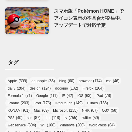
スマホ版「Pokémon HOME」で
アイコン表示の不具合が発生中、
アップデートで対応予定
タグ
(399)
(86)
(60)
(174)
(46)
Apple
aquapple
blog
browser
css
(284)
(124)
(102)
(164)
daily
design
docomo
Firefox
(71)
(111)
(42)
(63)
(78)
Formula 1
Google
IE
iOS
iPad
(203)
(176)
(149)
(138)
iPhone
iPod
iPod touch
iTunes
(61)
(69)
(135)
(87)
(58)
KONAMI
Mac
Microsoft
NHK
OSX
(40)
(87)
(118)
(755)
(59)
PS3
site
tips
tv
twitter
(304)
(100)
(200)
(64)
webservice
Wii
Windows
WordPress